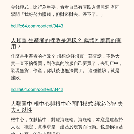
金錢模式，比行為重要，看看自己有否跌入個黑洞 有同
學問「我好努力賺錢，但財來財去。淨不了。」
hd.life64.com/content/3443
人類圖 生產者的挫敗是怎樣？ 薦體回應真的有
用？
什麼是生產者的挫敗？ 想想你好想買一部電話，不過大
貴一直不捨得買，到你真的說服自己要買了，去到店中，
發現無貨，停產，你以後也無法買了。 這種體驗，就是
挫敗。
hd.life64.com/content/3442
人類圖中 根中心與根中心閘門模式 綁定心智 失
去可以性
根中心，在脈輪中，對應海底輪。海底輪，本意是建基於
大地，穩定，實事求是，建基於現實而行動。也是物種基
於「生存」的動力與追求。