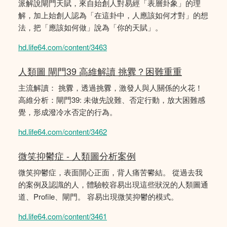
派解說閘門天賦，來自始創人對易經「表層卦象」的理
解，加上始創人認為「在這卦中，人應該如何才對」的想
法，把「應該如何做」說為「你的天賦」。
hd.life64.com/content/3463
人類圖 閘門39 高維解讀 挑釁？困難重重
主流解讀： 挑釁，透過挑釁，激發人與人關係的火花！
高維分析：閘門39: 未做先說難、否定行動，放大困難感
覺，形成潑冷水否定的行為。
hd.life64.com/content/3462
微笑抑鬱症 - 人類圖分析案例
微笑抑鬱症，表面開心正面，背人痛苦鬰結。 從過去我
的案例及認識的人，體驗較容易出現這些狀況的人類圖通
道、Profile、閘門。 容易出現微笑抑鬱的模式。
hd.life64.com/content/3461