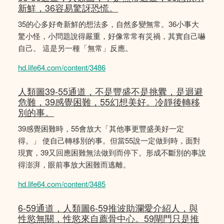
新鮮，36容易驚訝恐慌。
35的心多好奇新鮮的想法多，自然多變無常。36小事大
驚小怪，小問題說得嚴重，好像常常有災禍，其實自己嚇
自己。 這是另一種「無常」反應。
hd.life64.com/content/3486
人類圖39-55通道，不是豐盛不是挑釁，是迴避
危難，39感覺困難，55幻想美好。冷靜後轉移
別的事。
39感覺困難時，55會放大「其他事更豐盛美好一定
得。」 使自己轉移別的事。但當55說一定做到時，面對
現實，39又回應困難無法做到而停下。形成不斷別的事說
得澎湃，眼前事放大困難而逃離。
hd.life64.com/content/3485
6-59通道，人類圖6-59推波助瀾愛介紹人，與
性慾無關，性慾來自薦骨中心。59閘門只是推