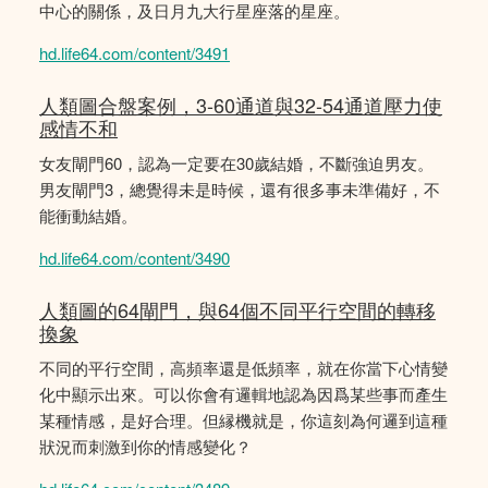
中心的關係，及日月九大行星座落的星座。
hd.life64.com/content/3491
人類圖合盤案例，3-60通道與32-54通道壓力使
感情不和
女友閘門60，認為一定要在30歲結婚，不斷強迫男友。
男友閘門3，總覺得未是時候，還有很多事未準備好，不
能衝動結婚。
hd.life64.com/content/3490
人類圖的64閘門，與64個不同平行空間的轉移
換象
不同的平行空間，高頻率還是低頻率，就在你當下心情變
化中顯示出來。可以你會有邏輯地認為因爲某些事而產生
某種情感，是好合理。但縁機就是，你這刻為何邏到這種
狀況而刺激到你的情感變化？