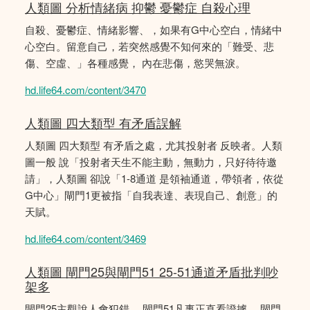
人類圖 分析情緒病 抑鬱 憂鬱症 自殺心理
自殺、憂鬱症、情緒影響、，如果有G中心空白，情緒中
心空白。留意自己，若突然感覺不知何來的「難受、悲
傷、空虛、」各種感覺， 內在悲傷，慾哭無淚。
hd.life64.com/content/3470
人類圖 四大類型 有矛盾誤解
人類圖 四大類型 有矛盾之處，尤其投射者 反映者。人類
圖一般 說「投射者天生不能主動，無動力，只好待待邀
請」，人類圖 卻說「1-8通道 是領袖通道，帶領者，依從
G中心」閘門1更被指「自我表達、表現自己、創意」的
天賦。
hd.life64.com/content/3469
人類圖 閘門25與閘門51 25-51通道矛盾批判吵
架多
閘門25主觀說人會犯錯。 閘門51凡事正直看證據。 閘門