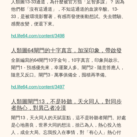
人類圖13-33通道，為什麼被官方指「足智多謀」？ 因為
他們都「沒有這通道」，不知這通道的血淚辛酸。13-
33，是被環境影響著，有感而發便衝動想試。失去體驗、
感覺改變，便退下來。
hd.life64.com/content/3498
人類圖64閘門的十字真言，加深印象，帶啟發
全新編寫的64閘門10字金句，10字真言，印象與啟示。
閘門1 - 預感優先來，幸運聚人多。閘門2 - 隨意答應人，
隨意又反口。閘門3 - 萬事俱備全，囤積再準備。
hd.life64.com/content/3497
人類圖閘門13，不是聆聽，天火同人，對同步
者熱心，對異己者冷漠
閘門13，天火同人的天賦盲點，這不是聆聽者閘門。好處
是心地善良，世界大同的想法，捨己為人，熱心投入他
人，成全大局。忘我投入在事情，對「有心人」熱心付