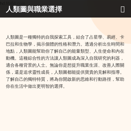
hd.life64.com
人類圖與職業選擇
人類圖是一種獨特的自我探索工具，結合了占星學、易經、卡
巴拉和生物學，揭示個體的性格和潛力。透過分析出生時間和
地點，人類圖能幫助你了解自己的能量類型、人生使命和內在
動機。這種綜合性的方法讓人類圖成為深入自我研究的利器，
適合各種背景的人士。無論你是想提升職業生涯、改善人際關
係，還是追求靈性成長，人類圖都能提供寶貴的見解和指導。
了解自己的獨特特質，將為你開啟新的思維和行動路徑，幫助
你在生活中做出更明智的選擇。