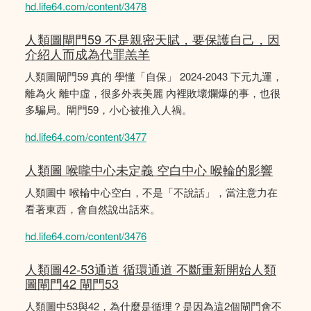
hd.life64.com/content/3478
人類圖閘門59 不是親密天賦，要保護自己，因
介紹人而成為代罪羔羊
人類圖閘門59 真的 學懂「自保」 2024-2043 下元九運，
離為火 離中虛，很多外表美麗 內裡敗壞爛爆的事，也很
多騙局。閘門59，小心被推入人禍。
hd.life64.com/content/3477
人類圖 喉嚨中心未定義 空白中心 喉輪的影響
人類圖中 喉輪中心空白，不是「不說話」，當注意力在
看著東西，會自然說出話來。
hd.life64.com/content/3476
人類圖42-53通道 循環通道 不斷重新開始人類
圖閘門42 閘門53
人類圖中53與42，為什麼是循理？是因為這2個閘門會不