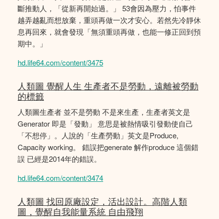
斷推動人，「從新再開始過。」 53會因為壓力，怕事件
越弄越亂而想放棄，重頭再做一次才安心。若然先冷靜休
息再回來，就會發現「無須重頭再做，也能一修正回到預
期中。」
hd.life64.com/content/3475
人類圖 覺醒人生 生產者不是勞動，遠離被勞動
的標籤
人類圖生產者 並不是勞動 不是來生產，生產者英文是
Generator 即是「發動」 意思是被熱情吸引發動使自己
「不想停」。人說的「生產勞動」英文是Produce,
Capacity working。 錯誤把generate 解作produce 這個錯
誤 已經是2014年的錯誤。
hd.life64.com/content/3474
人類圖 找回原廠設定，活出設計。高階人類
圖，覺醒自我能量系統 自由飛翔