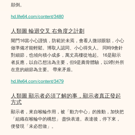
顛倒。
hd.life64.com/content/3480
人類圖 輪迴交叉 右角度之計劃
閘門16當小心謹慎，防範於未焉，會看人微頭眼額，小心
做準備才能輕鬆。博取人認同、小心得失人。 同時9會針
對細節，也傾向積小成多，萬丈高樓從地起。 16是顯示
者反應，以自己想法為主要，但9是薦骨體驗，以9對外所
在意的細節為主要。 帶來矛盾。
hd.life64.com/content/3479
人類圖 顯示者必須了解的事，顯示者真正發起
方式
顯示者，來自喉輪作用，被「動力中心」的推動，加快把
「組織在喉輪中的構想」 盡快表達。表達後，停下來，
便發現「未必想做」。