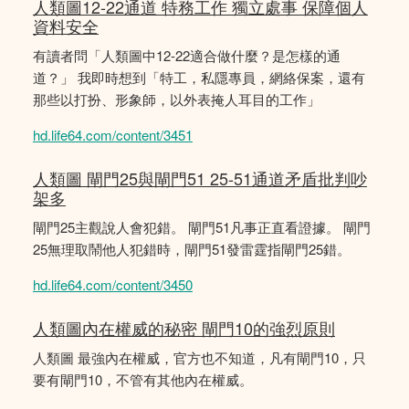
人類圖12-22通道 特務工作 獨立處事 保障個人
資料安全
有讀者問「人類圖中12-22適合做什麼？是怎樣的通
道？」 我即時想到「特工，私隱專員，網絡保案，還有
那些以打扮、形象師，以外表掩人耳目的工作」
hd.life64.com/content/3451
人類圖 閘門25與閘門51 25-51通道矛盾批判吵
架多
閘門25主觀說人會犯錯。 閘門51凡事正直看證據。 閘門
25無理取鬧他人犯錯時，閘門51發雷霆指閘門25錯。
hd.life64.com/content/3450
人類圖內在權威的秘密 閘門10的強烈原則
人類圖 最強內在權威，官方也不知道，凡有閘門10，只
要有閘門10，不管有其他內在權威。