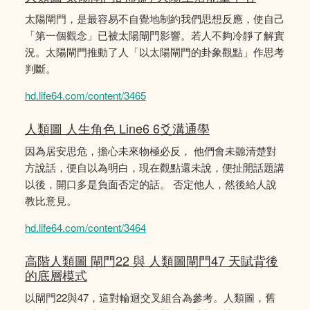
太陽閘門，是最容易不自覺地制約我們思想反應，使自己
「第一個觀念」已被太陽閘門影響。若人不夠冷靜了解實
況。太陽閘門推動了人「以太陽閘門的卦象觀點」作思考
判斷。
hd.life64.com/content/3465
人類圖 人生角色 Line6 6爻溝通學
因為居安思危，擔心未來物極必反， 他們會未聽清楚對
方說話，便自以為明白，現在觀點還未說，便扯開話題講
以後，開口多是負面否定的話。 否定他人，然後給人說
教比意見。
hd.life64.com/content/3464
高階人類圖 閘門22 與 人類圖閘門47 天賦背後
的底層模式
以閘門22與47，這對輪迴交叉組合為參考。人類圖，舊