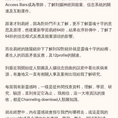
Access Bars成為導師，了解到腦神經與能量、信念系統的關
連及互動運作。
跟著才到易經，因為對卦門不太了解，更不了解靈魂十字的意
思及原理，然後重新學習易經64卦，結果在序卦傳中，了解了
64卦的信念模式反應及能量源頭的影響。
而在易經的陰陽錯卦下了解到32對錯卦就是靈魂十字的結構，
產生人的四面矛盾反應，及12profile的關連。
到最近我開始從人類圖及人腦信念扭曲的誤差中看出疾病來
源，有趣地又一直有相關人事及案例出現給我了解研究。
每當我有新靈感時，一樣是從外間找查資料，理解、學習、研
究、驗證，直到肯定它為止， 我相信，這一大堆資訊的接
收，都是Channeling download人類圖知識。
就在經歷中，內在靈感就會指引我們向哪裡去，或這是我的