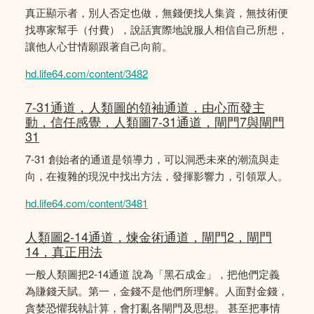
真正顯示者，別人否定也做，無錢便找人集資，無技術便
找專家幫手（付費），說話實際地說服人相信自己所想，
讓他人心甘情願跟著自己向前。
hd.life64.com/content/3482
7-31通道，人類圖的領袖通道，由心而發主
動，信任感覺，人類圖7-31通道，閘門7與閘門
31
7-31 創始者的通道是領導力，可以洞悉未來的潮流與走
向，在複雜的現況中找出方法，發揮影響力，引領眾人。
hd.life64.com/content/3481
人類圖2-14通道，煉金術通道，閘門2，閘門
14，真正用法
一般人類圖把2-14通道 說為「黑石成金」，把他們定義
為賺錢天賦。第一，金錢不是他們所理解。人面對金錢，
貪婪恐懼我執計算，會打亂各閘門及思想。 甚至把事情