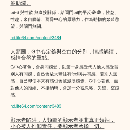
波助瀾。
59-6 與性欲 無直接關係，給閘門59的平反😂😂，性慾、
性趣，來自臍輪、薦骨中心的原動力，作為動物的繁殖慾
望，與閘門無關。
hd.life64.com/content/3484
人類圖，G中心定義與空白的分別，情感解讀，
感情合盤的重點。
G中心著色，會身同感受，以第一身感受代入他人感受當
別人有同感，自己會放大嚮往有feel與共鳴感。若別人無
感，自己即使本來有感也會被減淡感覺。G中心著色，面
對他人的拒絕、不接納時，會加一分被忽略、失望、空虛
感。
hd.life64.com/content/3483
顯示者陷阱，人類圖的顯示者並非真正領袖，
小心被人推卸責任，要顯示者承擔一切。