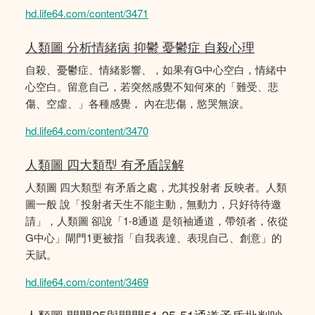
hd.life64.com/content/3471
人類圖 分析情緒病 抑鬱 憂鬱症 自殺心理
自殺、憂鬱症、情緒影響、，如果有G中心空白，情緒中
心空白。留意自己，若突然感覺不知何來的「難受、悲
傷、空虛、」各種感覺， 內在悲傷，慾哭無淚。
hd.life64.com/content/3470
人類圖 四大類型 有矛盾誤解
人類圖 四大類型 有矛盾之處，尤其投射者 反映者。人類
圖一般 說「投射者天生不能主動，無動力，只好待待邀
請」，人類圖 卻說「1-8通道 是領袖通道，帶領者，依從
G中心」閘門1更被指「自我表達、表現自己、創意」的
天賦。
hd.life64.com/content/3469