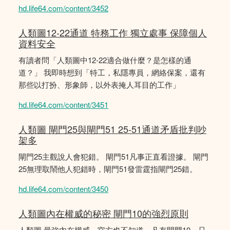
hd.life64.com/content/3452
人類圖12-22通道 特務工作 獨立處事 保障個人
資料安全
有讀者問「人類圖中12-22適合做什麼？是怎樣的通
道？」 我即時想到「特工，私隱專員，網絡保案，還有
那些以打扮、形象師，以外表掩人耳目的工作」
hd.life64.com/content/3451
人類圖 閘門25與閘門51 25-51通道矛盾批判吵
架多
閘門25主觀說人會犯錯。 閘門51凡事正直看證據。 閘門
25無理取鬧他人犯錯時，閘門51發雷霆指閘門25錯。
hd.life64.com/content/3450
人類圖內在權威的秘密 閘門10的強烈原則
人類圖 最強內在權威，官方也不知道，凡有閘門10，只