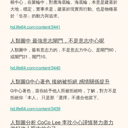
根中心，在脈輪中，對應海底輪。海底輪，本意是建基於
大地，穩定，實事求是，建基於現實而行動。也是物種基
於「生存」的動力與追求。
hd.life64.com/content/3441
人類圖中 最強意志閘門，不是意志中心呢
人類圖中，最有意志力的，不是意志力中心。是閘門60，
或閘門21，閘門10。
hd.life64.com/content/3440
人類圖G中心著色 接納被拒絕 感情關係提升
G中心著色，當你給予他人而被拒絕時，了解，對方不是
拒絕你「本人」 只是那「選擇」不適合他當下。
hd.life64.com/content/3439
人類圖分析 CoCo Lee 李玟小心謹慎努力盡力