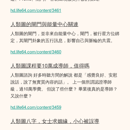
hd.life64.com/content/3461
人類圖的閘門與能量中心關連
人類圖的閘門，並非來自能量中心，閘門，被行星方位綁
定，其閘門卦象的五行訊息，影響自己與脈輪的共震。
hd.life64.com/content/3460
人類圖課程要10萬成導師，值得嗎
人類圖諮詢 好多時聽方間的解說 都是「感覺良好、安慰
說話，說了無實質內容的話」。 上一個所謂認證導師
級，過10萬學費。 但說了些什麼？ 畢業後真的是導師？
又說什麼？
hd.life64.com/content/3459
人類圖八字，女士求姻緣，小心被誤導