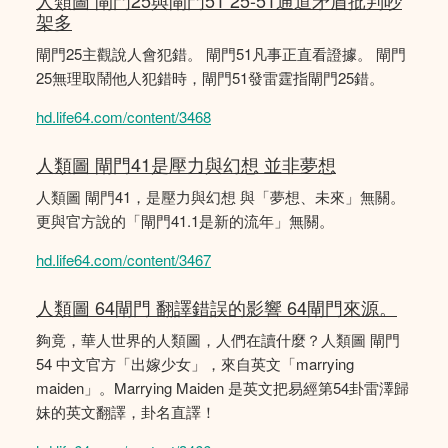
人類圖 閘門25與閘門51 25-51通道矛盾批判吵
架多
閘門25主觀說人會犯錯。 閘門51凡事正直看證據。 閘門
25無理取鬧他人犯錯時，閘門51發雷霆指閘門25錯。
hd.life64.com/content/3468
人類圖 閘門41是壓力與幻想 並非夢想
人類圖 閘門41，是壓力與幻想 與「夢想、未來」無關。
更與官方說的「閘門41.1是新的流年」無關。
hd.life64.com/content/3467
人類圖 64閘門 翻譯錯誤的影響 64閘門來源。
夠竟，華人世界的人類圖，人們在讀什麼？人類圖 閘門
54 中文官方「出嫁少女」，來自英文「marrying
maiden」。Marrying Maiden 是英文把易經第54卦雷澤歸
妹的英文翻譯，卦名直譯！