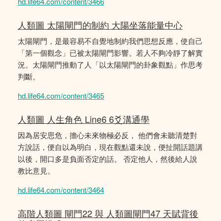
hd.life64.com/content/3466
人類圖 太陽閘門的制約 大陽坐落能量中心
太陽閘門，是最容易不自覺地制約我們思想反應，使自己
「第一個觀念」已被太陽閘門影響。若人不夠冷靜了解實
況。太陽閘門推動了人「以太陽閘門的卦象觀點」作思考
判斷。
hd.life64.com/content/3465
人類圖 人生角色 Line6 6爻溝通學
因為居安思危，擔心未來物極必反， 他們會未聽清楚對
方說話，便自以為明白，現在觀點還未說，便扯開話題講
以後，開口多是負面否定的話。 否定他人，然後給人說
教比意見。
hd.life64.com/content/3464
高階人類圖 閘門22 與 人類圖閘門47 天賦背後