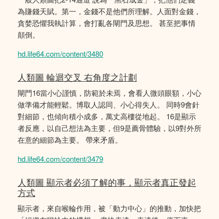
為賺錢天賦。第一，金錢不是他們所理解。人面對金錢，
貪婪恐懼我執計算，會打亂各閘門及思想。 甚至把事情
顛倒。
hd.life64.com/content/3480
人類圖 輪迴交叉 右角度之計劃
閘門16當小心謹慎，防範於未焉，會看人微頭眼額，小心
做準備才能輕鬆。博取人認同、小心得失人。 同時9會針
對細節，也傾向積小成多，萬丈高樓從地起。 16是顯示
者反應，以自己想法為主要，但9是薦骨體驗，以9對外所
在意的細節為主要。 帶來矛盾。
hd.life64.com/content/3479
人類圖 顯示者必須了解的事，顯示者真正發起
方式
顯示者，來自喉輪作用，被「動力中心」的推動，加快把