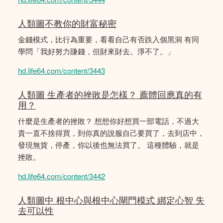
人類圖不教你的財富秘密
金錢模式，比行為重要，看看自己有否跌入個黑洞 有同
學問「我好努力賺錢，但財來財去。淨不了。」
hd.life64.com/content/3443
人類圖 生產者的挫敗是怎樣？ 薦體回應真的有
用？
什麼是生產者的挫敗？ 想想你好想買一部電話，不過大
貴一直不捨得買，到你真的說服自己要買了，去到店中，
發現無貨，停產，你以後也無法買了。 這種體驗，就是
挫敗。
hd.life64.com/content/3442
人類圖中 根中心與根中心閘門模式 綁定心智 失
去可以性