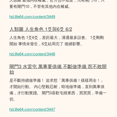
要有閘門10，不管有其他內在權威。
hd.life64.com/content/3449
人類圖 人生角色 1爻與6爻 6/2
人生角色 1爻6爻，差距最大，溝通最多誤會。 1爻剛剛
開始 事情未發生，6爻結局完了 後續影響。
hd.life64.com/content/3448
閘門3 水雷屯 萬事要俱備 不斷做準備 而不敢開
始
是不斷持續做準備！ 追求想「萬事俱備！樣樣周全！」
才開始行動。 內心堅毅忍耐，暗地做準備，直到萬事俱
備，才行動實踐。 閘門3喜歡屯積東西，買買買，準備一
切。
hd.life64.com/content/3447