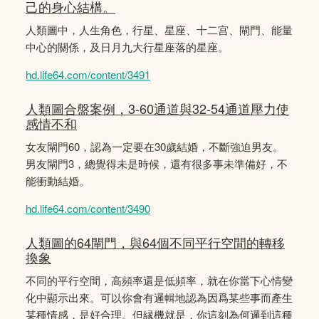
己的身心結構。
人類圖中，人生角色，行星、星座、十二宫、閘門、能量
中心的關係，及日月九大行星座落的星座。
hd.life64.com/content/3491
人類圖合盤案例，3-60通道與32-54通道壓力使
感情不和
女友閘門60，認為一定要在30歲結婚，不斷強迫男友。
男友閘門3，總覺得未是時候，還有很多事未準備好，不
能衝動結婚。
hd.life64.com/content/3490
人類圖的64閘門，與64個不同平行空間的轉移
換象
不同的平行空間，高頻率還是低頻率，就在你當下心情變
化中顯示出來。可以你會有邏輯地認為因爲某些事而產生
某種情感，是好合理。但縁機就是，你這刻為何邏到這種