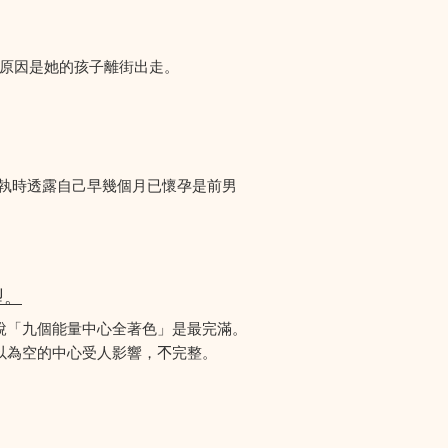
們求助，原因是她的孩子離街出走。
爭執時透露自己早幾個月已懷孕是前男
型。
說「九個能量中心全著色」是最完滿。
為空的中心受人影響，𣎴完整。