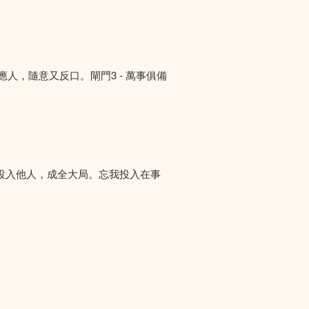
答應人，隨意又反口。閘門3 - 萬事俱備
投入他人，成全大局。忘我投入在事