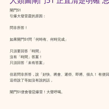
人類圖閘門51 正直清楚明確 
閘門51
引爆大發雷霆的原因：
問非所答！
如果閘門51問「何時有、何時完成」
只須要回答「時間」
沒有「時間」答案！
只須回答「未有答案」
但若問非所答，說「好快、將會、遲些、即將、很久！ 有便回覆
這些說了等如沒有說的話，
閘門51便會發惡爆雷！大聲呼喝。