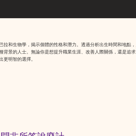
巴拉和生物學，揭示個體的性格和潛力。透過分析出生時間和地點，
種背景的人士。無論你是想提升職業生涯、改善人際關係，還是追求
出更明智的選擇。