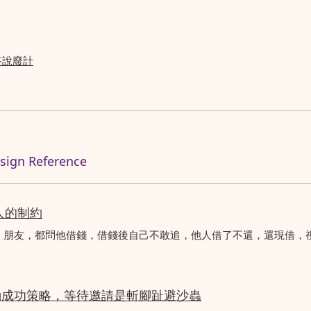
答說廢計
n Reference
人的制約
、朋友，都問他借錢，借錢後自己不敢追，他人借了不還，還現借，
動成功策略，等待邀請是斬腳趾避沙蟲