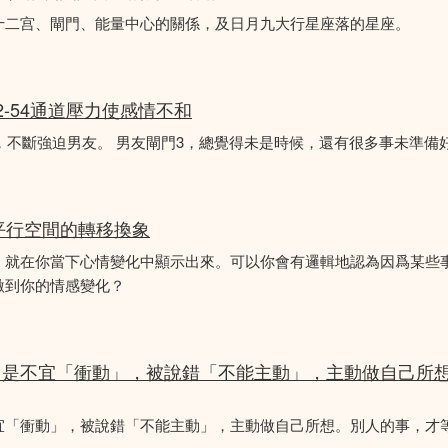
十二宫、閘門、能量中心的關係，及日月九大行星座落的星座。
2-54通道壓力使感情不和
婚，不斷強迫男友。 男友閘門3，總覺得未是時候，還有很多事未準備
平行空間的轉移換象
，就在你當下心情變化中顯示出來。可以你會有邏輯地認為因爲某些
激到你的情感變化？
，是不宜「衝動」，被說錯「不能主動」，主動做自己所
宜「衝動」，被說錯「不能主動」，主動做自己所想。別人的事，才