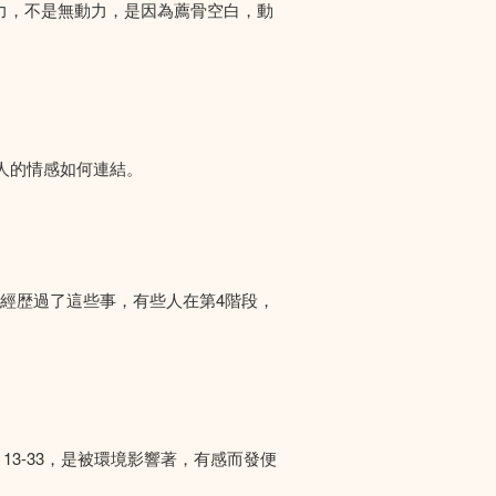
力，不是無動力，是因為薦骨空白，動
人的情感如何連結。
們經歴過了這些事，有些人在第4階段，
13-33，是被環境影響著，有感而發便