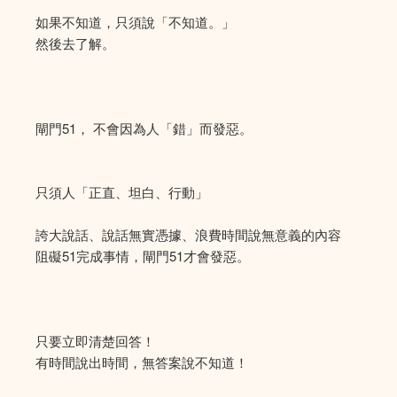
如果不知道，只須說「不知道。」
然後去了解。
閘門51， 不會因為人「錯」而發惡。
只須人「正直、坦白、行動」
誇大說話、說話無實憑據、浪費時間說無意義的內容
阻礙51完成事情，閘門51才會發惡。
只要立即清楚回答！
有時間說出時間，無答案說不知道！