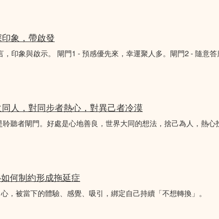
深印象，帶啟發
言，印象與啟示。 閘門1 - 預感優先來，幸運聚人多。閘門2 - 隨意
火同人，對同步者熱心，對異己者冷漠
不是聆聽者閘門。好處是心地善良，世界大同的想法，捨己為人，熱心
心如何制約形成拖延症
中心，被當下的體驗、感覺、吸引，綁定自己持續「不想轉換」。