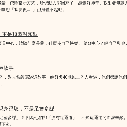
能量，依照指示方式，發現動力都回來了，感覺好神奇。投射者無動
想「我要做.....」但身體不起動。
分析，不是類型對類型
薦骨中心，體驗什麼是愛，什麼使自己快樂。 從G中心了解自己與他
似這故事
故事的，過去曾經寫過這故事，給好多40歲以上的人看過，他們都說他
受。
的親身經驗，不是足智多謀
「足智多謀」？ 因為他們都「沒有這通道」，不知這通道的血淚辛酸。
退下來。