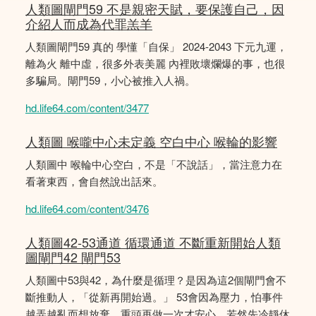
人類圖閘門59 不是親密天賦，要保護自己，因
介紹人而成為代罪羔羊
人類圖閘門59 真的 學懂「自保」 2024-2043 下元九運，
離為火 離中虛，很多外表美麗 內裡敗壞爛爆的事，也很
多騙局。閘門59，小心被推入人禍。
hd.life64.com/content/3477
人類圖 喉嚨中心未定義 空白中心 喉輪的影響
人類圖中 喉輪中心空白，不是「不說話」，當注意力在
看著東西，會自然說出話來。
hd.life64.com/content/3476
人類圖42-53通道 循環通道 不斷重新開始人類
圖閘門42 閘門53
人類圖中53與42，為什麼是循理？是因為這2個閘門會不
斷推動人，「從新再開始過。」 53會因為壓力，怕事件
越弄越亂而想放棄，重頭再做一次才安心。若然先冷靜休