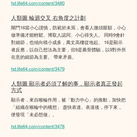
hd.life64.com/content/3480
人類圖 輪迴交叉 右角度之計劃
閘門16當小心謹慎，防範於未焉，會看人微頭眼額，小心
做準備才能輕鬆。博取人認同、小心得失人。 同時9會針
對細節，也傾向積小成多，萬丈高樓從地起。 16是顯示
者反應，以自己想法為主要，但9是薦骨體驗，以9對外所
在意的細節為主要。 帶來矛盾。
hd.life64.com/content/3479
人類圖 顯示者必須了解的事，顯示者真正發起
方式
顯示者，來自喉輪作用，被「動力中心」的推動，加快把
「組織在喉輪中的構想」 盡快表達。表達後，停下來，
便發現「未必想做」。
hd.life64.com/content/3478