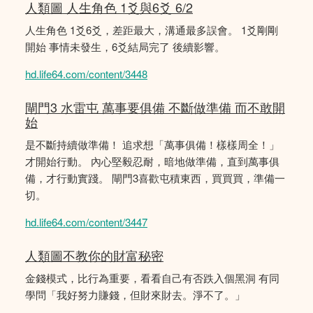
人類圖 人生角色 1爻與6爻 6/2
人生角色 1爻6爻，差距最大，溝通最多誤會。 1爻剛剛
開始 事情未發生，6爻結局完了 後續影響。
hd.life64.com/content/3448
閘門3 水雷屯 萬事要俱備 不斷做準備 而不敢開
始
是不斷持續做準備！ 追求想「萬事俱備！樣樣周全！」
才開始行動。 內心堅毅忍耐，暗地做準備，直到萬事俱
備，才行動實踐。 閘門3喜歡屯積東西，買買買，準備一
切。
hd.life64.com/content/3447
人類圖不教你的財富秘密
金錢模式，比行為重要，看看自己有否跌入個黑洞 有同
學問「我好努力賺錢，但財來財去。淨不了。」