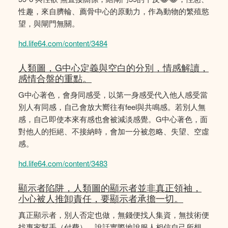
性趣，來自臍輪、薦骨中心的原動力，作為動物的繁殖慾
望，與閘門無關。
hd.life64.com/content/3484
人類圖，G中心定義與空白的分別，情感解讀，
感情合盤的重點。
G中心著色，會身同感受，以第一身感受代入他人感受當
別人有同感，自己會放大嚮往有feel與共鳴感。若別人無
感，自己即使本來有感也會被減淡感覺。G中心著色，面
對他人的拒絕、不接納時，會加一分被忽略、失望、空虛
感。
hd.life64.com/content/3483
顯示者陷阱，人類圖的顯示者並非真正領袖，
小心被人推卸責任，要顯示者承擔一切。
真正顯示者，別人否定也做，無錢便找人集資，無技術便
找專家幫手（付費），說話實際地說服人相信自己所想，