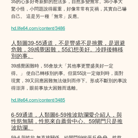
35的心多好奇新鮮的想法多，自然多變無常。36小事大
驚小怪，小問題說得嚴重，好像常常有災禍，其實自己嚇
自己。 這是另一種「無常」反應。
hd.life64.com/content/3486
人類圖39-55通道，不是豐盛不是挑釁，是迴避
危難，39感覺困難，55幻想美好。冷靜後轉移
別的事。
39感覺困難時，55會放大「其他事更豐盛美好一定
得。」 使自己轉移別的事。但當55說一定做到時，面對
現實，39又回應困難無法做到而停下。形成不斷別的事說
得澎湃，眼前事放大困難而逃離。
hd.life64.com/content/3485
6-59通道，人類圖6-59推波助瀾愛介紹人，與
性慾無關，性慾來自薦骨中心。59閘門只是推
波助瀾。
59-6 與性欲 無直接關係，給閘門59的平反😂😂，性慾、