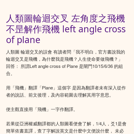
人類圖輪迴交叉 左角度之飛機
不昰解作飛機 left angle cross
of plane
人類圖 輪迴交叉的誤會 有讀者問「我不明白，官方書說我的
輪迴交叉是飛機，為什麼我是飛機？人生使命要做飛機？」
回答： 所謂Left angle cross of Plane 是閘門10/15/6/36 的組
合。
用「飛機」翻譯「Plane」這個字 是因為翻譯者未有深入從作
者的說話、前文後理，及內容範圍去理解其用字意思。
便主觀直接用「飛機」一字作翻譯。
若果從亞洲權威翻譯都的人類圖看便會了解，1/4人，爻1是會
簡單依書直譯，查了字解說英文是什麼中文便說什麼， 未必