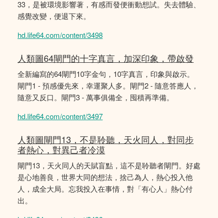
33，是被環境影響著，有感而發便衝動想試。失去體驗、
感覺改變，便退下來。
hd.life64.com/content/3498
人類圖64閘門的十字真言，加深印象，帶啟發
全新編寫的64閘門10字金句，10字真言，印象與啟示。
閘門1 - 預感優先來，幸運聚人多。閘門2 - 隨意答應人，
隨意又反口。閘門3 - 萬事俱備全，囤積再準備。
hd.life64.com/content/3497
人類圖閘門13，不是聆聽，天火同人，對同步
者熱心，對異己者冷漠
閘門13，天火同人的天賦盲點，這不是聆聽者閘門。好處
是心地善良，世界大同的想法，捨己為人，熱心投入他
人，成全大局。忘我投入在事情，對「有心人」熱心付
出。