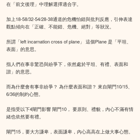
在「前文後理」中理解選擇適合字。
加上18-58/32-54/28-38通道的危機怕錯與批判反應，引伸表達
觀點傾向在「正確、不能錯、危機、絕對」等狀況。
所謂「left incarnation cross of plane」 這個Plane 是「平坦、
表面」的意思。
指人們在事非驚恐與紛爭下，依然處於平坦、有禮、表面和
諧」的意思。
而為什麼會有事非紛爭？ 為什麼表面和諧？ 來自閘門10/15、
6/36的制約心態。
是指受以下4閘門影響 閘門10， 要原則、禮貌，內心不滿有情
緒也依然要有禮。
閘門15，要大方謙卑，表面謙卑，內心高高在上做大事心態。