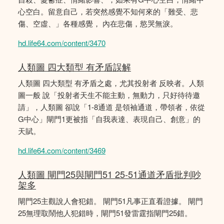
心空白。留意自己，若突然感覺不知何來的「難受、悲
傷、空虛、」各種感覺， 內在悲傷，慾哭無淚。
hd.life64.com/content/3470
人類圖 四大類型 有矛盾誤解
人類圖 四大類型 有矛盾之處，尤其投射者 反映者。人類
圖一般 說「投射者天生不能主動，無動力，只好待待邀
請」，人類圖 卻說「1-8通道 是領袖通道，帶領者，依從
G中心」閘門1更被指「自我表達、表現自己、創意」的
天賦。
hd.life64.com/content/3469
人類圖 閘門25與閘門51 25-51通道矛盾批判吵
架多
閘門25主觀說人會犯錯。 閘門51凡事正直看證據。 閘門
25無理取鬧他人犯錯時，閘門51發雷霆指閘門25錯。