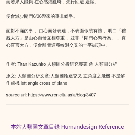
而若果人能夠 在心感煩亂時，先行回避 避席。
便會減少閘門6/36帶來的事非紛爭。
面對不滿的事， 由心而發表達，不表面假裝有禮， 明白「禮
貌大方」是由心而發互相尊重， 並非「閘門心態行為」， 真
心直言大方，便會離開這種輪迴交叉的十字街頭中。
作者: Titan Kazuhiro 人類圖分析研究專家 @
人類圖分析
原文:
人類圖分析文章:人類圖輪迴交叉 左角度之飛機 不昰解
作飛機 left angle cross of plane
source url:
https://www.renleitu.asia/blog/3407
本站人類圖文章目録 Humandesign Reference