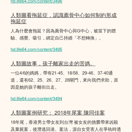
hd.life64.com/content/3496
人類圖看拖延症，認識薦骨中心如何制約形成
拖延症
人為什麼會拖延？因為薦骨中心與G中心，被當下的體
驗、感覺、吸引，綁定自己持續「不想轉換」。
hd.life64.com/content/3495
人類圖故事，孩子離家出走的苦媽。
一位4/6的媽媽，帶有21-45、18/58、29-46、37-40通
道，還有62、25、26、27、28閘門，來向我們求助，原
因是她的孩子離街出走。
hd.life64.com/content/3494
人類圖案例研究： 2018年尾案 陳同佳案
18年尾，香港男士帶女友到台灣 被女友的挑釁帶來凶殺
及棄屍案，後潛逃回港。案法，源自女受害人在爭執時透