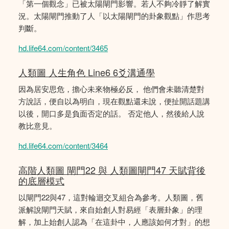
「第一個觀念」已被太陽閘門影響。若人不夠冷靜了解實
況。太陽閘門推動了人「以太陽閘門的卦象觀點」作思考
判斷。
hd.life64.com/content/3465
人類圖 人生角色 Line6 6爻溝通學
因為居安思危，擔心未來物極必反， 他們會未聽清楚對
方說話，便自以為明白，現在觀點還未說，便扯開話題講
以後，開口多是負面否定的話。 否定他人，然後給人說
教比意見。
hd.life64.com/content/3464
高階人類圖 閘門22 與 人類圖閘門47 天賦背後
的底層模式
以閘門22與47，這對輪迴交叉組合為參考。人類圖，舊
派解說閘門天賦，來自始創人對易經「表層卦象」的理
解，加上始創人認為「在這卦中，人應該如何才對」的想