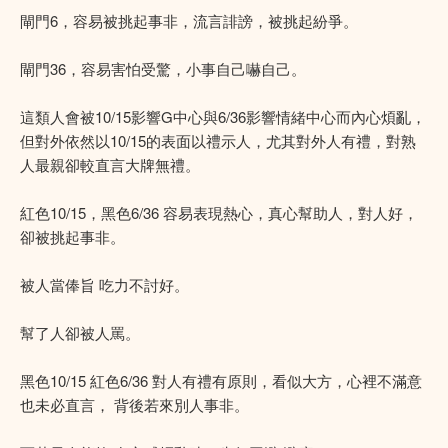
閘門6，容易被挑起事非，流言誹謗，被挑起紛爭。
閘門36，容易害怕受驚，小事自己嚇自己。
這類人會被10/15影響G中心與6/36影響情緒中心而內心煩亂，
但對外依然以10/15的表面以禮示人，尤其對外人有禮，對熟
人最親卻較直言大牌無禮。
紅色10/15，黑色6/36 容易表現熱心，真心幫助人，對人好，
卻被挑起事非。
被人當俸旨 吃力不討好。
幫了人卻被人罵。
黑色10/15 紅色6/36 對人有禮有原則，看似大方，心裡不滿意
也未必直言， 背後若來別人事非。