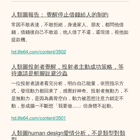
人類圖報告： 覺醒停止借錢給人的制約
常因不敢表達，不敢拒絕，身邊家人、朋友，都問他借
錢，借錢後自己不敢追，他人借了不還，還現借，視他如
提款機。
hd.life64.com/content/3502
人類圖投射者覺醒，投射者主動成功策略，等
待邀請是斬腳趾避沙蟲
一位投射者讀者看完分析，明白自己能量，依照指示方
式，發現動力都回來了，感覺好神奇。投射者無動力，不
是無動力，是因為薦骨空白，動力被思想注意力鎖定不
動，形成腦一不斷想「我要做.....」但身體不起動。
hd.life64.com/content/3501
人類圖human design愛情分析，不是類型對類
型