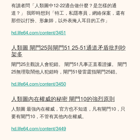
有讀者問「人類圖中12-22適合做什麼？是怎樣的通
道？」 我即時想到「特工，私隱專員，網絡保案，還有
那些以打扮、形象師，以外表掩人耳目的工作」
hd.life64.com/content/3451
人類圖 閘門25與閘門51 25-51通道矛盾批判吵
架多
閘門25主觀說人會犯錯。 閘門51凡事正直看證據。 閘門
25無理取鬧他人犯錯時，閘門51發雷霆指閘門25錯。
hd.life64.com/content/3450
人類圖內在權威的秘密 閘門10的強烈原則
人類圖 最強內在權威，官方也不知道，凡有閘門10，只
要有閘門10，不管有其他內在權威。
hd.life64.com/content/3449