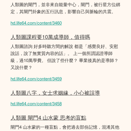
人類圖的閘門，並非來自能量中心，閘門，被行星方位綁
定，其閘門卦象的五行訊息，影響自己與脈輪的共震。
hd.life64.com/content/3460
人類圖課程要10萬成導師，值得嗎
人類圖諮詢 好多時聽方間的解說 都是「感覺良好、安慰
說話，說了無實質內容的話」。 上一個所謂認證導師
級，過10萬學費。 但說了些什麼？ 畢業後真的是導師？
又說什麼？
hd.life64.com/content/3459
人類圖八字，女士求姻緣，小心被誤導
hd.life64.com/content/3458
人類圖 閘門4 山水蒙 思考的盲點
閘門4 山水蒙的一種盲點，會把過去部份記憶，混淆其他