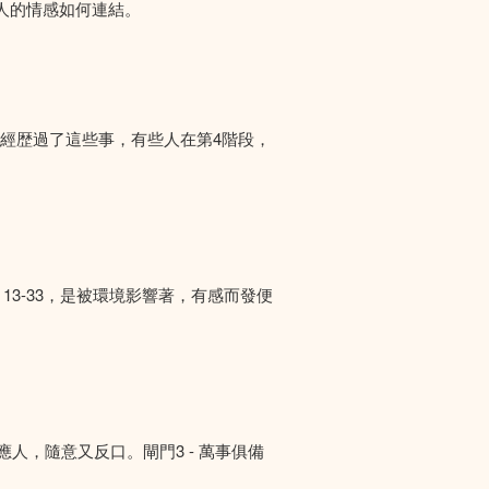
人的情感如何連結。
們經歴過了這些事，有些人在第4階段，
13-33，是被環境影響著，有感而發便
答應人，隨意又反口。閘門3 - 萬事俱備