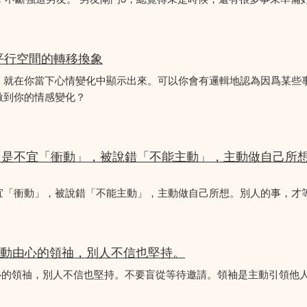
平行空間的轉移換象
，就在你當下心情變化中顯示出來。可以你會有邏輯地認為因爲某些
激到你的情感變化？
，是不宜「衝動」，被說錯「不能主動」，主動做自己所
宜「衝動」，被說錯「不能主動」，主動做自己所想。別人的事，才
是主動由心的領䄂，別人不信也堅持。
動由心的領䄂，別人不信也堅持。不要盲從等待邀請。領袖是主動引領他