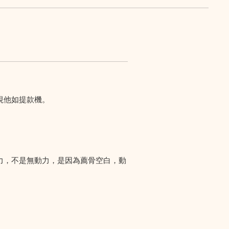
視他如提款機。
力，不是無動力，是因為薦骨空白，動