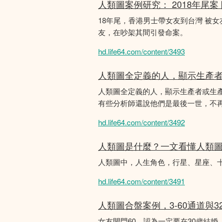
人類圖案例研究： 2018年尾案
18年尾，香港男士帶女友到台灣 被
友，在吵架其間引發命案。
hd.life64.com/content/3493
人類圖全定義的人，顯示生產
人類圖全定義的人，顯示生產者或生
有些分析師還說他們是最後一世，不
hd.life64.com/content/3492
人類圖是什麼？一文看懂人類
人類圖中，人生角色，行星、星座、
hd.life64.com/content/3491
人類圖合盤案例，3-60通道與3
女友閘門60，認為一定要在30歲結