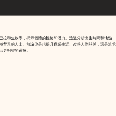
巴拉和生物學，揭示個體的性格和潛力。透過分析出生時間和地點，
種背景的人士。無論你是想提升職業生涯、改善人際關係，還是追求
出更明智的選擇。