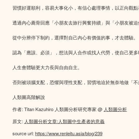
習慣好運順利，容易大事化小，有信心處理事情，以正向觀點
透過內心薦骨回應「小朋友去旅行興奮持續」與「小朋友被迫
從中分辨停下制約，選擇對自己內心有價值的事，才去體驗。
認為「應該、必須」，想法與人合作或找人代勞，使自己更多
人生會體驗更大力長與自由自主。
否則被頭腦支配，恐懼與理性支配，習慣地迫於無奈地做「不
人類圖高階解說
作者: Titan Kazuhiro 人類圖分析研究專家 @
人類圖分析
原文:
人類圖分析文章:人類圖中生產者的意義
source url:
https://www.renleitu.asia/blog/239