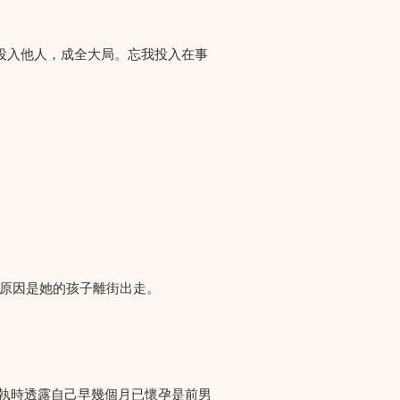
投入他人，成全大局。忘我投入在事
們求助，原因是她的孩子離街出走。
爭執時透露自己早幾個月已懷孕是前男