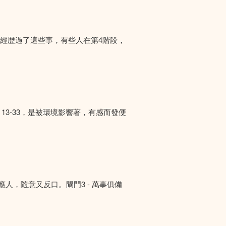
們經歴過了這些事，有些人在第4階段，
13-33，是被環境影響著，有感而發便
答應人，隨意又反口。閘門3 - 萬事俱備