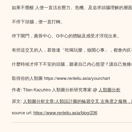
如果不覺醒 人便一直活在壓力、危機、及追求頭腦理解的層
不停下頭腦，便一直打轉。
停下閘門，薦骨中心、G中心的體驗及感受才浮現出來。
有些這交叉的人，甚致連「吃喝玩樂，做開心事」，都會內疚
什麼時候才停下不安的頭腦，聽著自己內心慾望？讓自己無條
取得你的人類圖 https://www.renleitu.asia/yourchart
作者: Titan Kazuhiro 人類圖分析研究專家 @
人類圖分析
原文:
人類圖分析文章:人類設計圖的輪迴交叉 左角度之服務，閘門1
source url:
https://www.renleitu.asia/blog/236