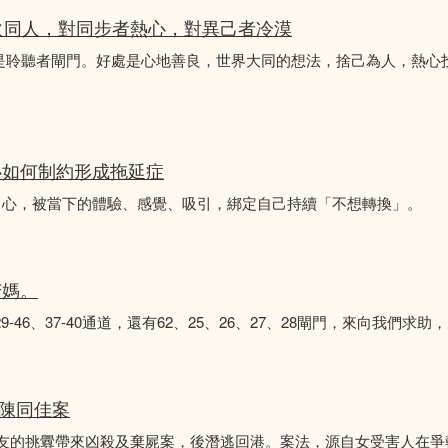
火同人，對同步者熱心，對異己者冷漠
不是聆聽者閘門。好處是心地善良，世界大同的想法，捨己為人，熱心
心如何制約形成拖延症
中心，被當下的體驗、感覺、吸引，綁定自己持續「不想轉換」。
苦媽。
8、29-46、37-40通道，還有62、25、26、27、28閘門，來向我
 陳同佳案
女友的挑釁帶來凶殺及棄屍案，後潛逃回港。案法，源自女受害人在