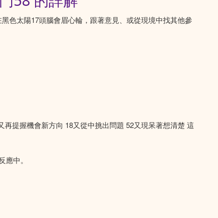
門58 的詳解
當太陽在黑色太陽17頭腦會眉心輪，跟著意見、或從現境中找其他參
58又再提握機會新方向 18又從中挑出問題 52又現呆著想清楚 這
維反應中。