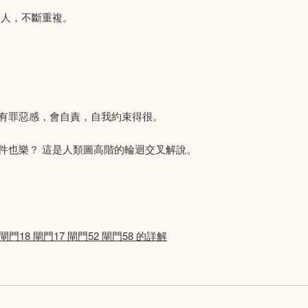
面人，不斷重複。
有罪惡感，會自責，自我約束得很。
件也樂？ 這是人類圖高階的輪迴交叉解說。
8 閘門17 閘門52 閘門58 的詳解