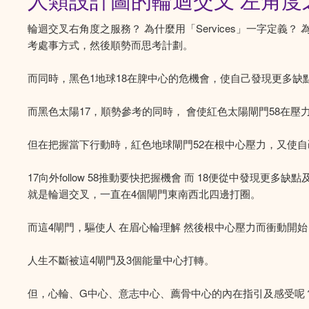
人類設計圖的輪迴交叉 左角度之服
輪迴交叉右角度之服務？ 為什麼用「Services」一字定義？
考處事方式，然後順勢而思考計劃。
而同時，黑色1地球18在脾中心的危機會，使自己發現更多
而黑色太陽17，順勢參考的同時， 會使紅色太陽閘門58在
但在把握當下行動時，紅色地球閘門52在根中心壓力，又使
17向外follow 58推動要快把握機會 而 18便從中發現更多
就是輪迴交叉，一直在4個閘門東南西北四邊打圈。
而這4閘門，驅使人 在眉心輪理解 然後根中心壓力而衝動開始
人生不斷被這4閘門及3個能量中心打轉。
但，心輪、G中心、意志中心、薦骨中心的內在指引及感受呢