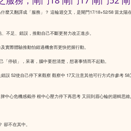
務，閘門18 閘門17 閘門52 閘
 為什麼又翻譯成「服務」？ 這輪迴交叉，是閘門17/18+52/58 
缺點、不足、錯誤，推動自己不斷更努力改正進步。
壓力及實際體驗推動怕錯過機會而更快把握行動。
自己「停頓」，呆著，腦中要想清楚，想著事情而不起動。
缺點及錯誤 52使自己停下來觀察 觀察中 17又注意其他可行方式作參考 
 脾中心危機感截停 根中心壓力停下再思考 又回到眉心輪的迴輯思
？ 卻不在其中。