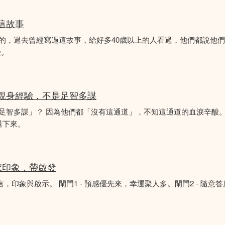
似這故事
故事的，過去曾經寫過這故事，給好多40歲以上的人看過，他們都說他
受。
的親身經驗，不是足智多謀
「足智多謀」？ 因為他們都「沒有這通道」，不知這通道的血淚辛酸。
退下來。
深印象，帶啟發
言，印象與啟示。 閘門1 - 預感優先來，幸運聚人多。閘門2 - 隨意