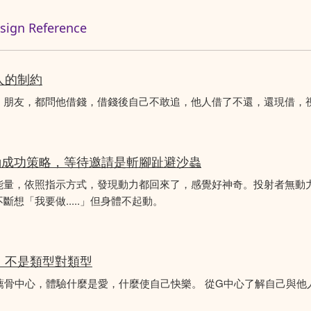
n Reference
人的制約
、朋友，都問他借錢，借錢後自己不敢追，他人借了不還，還現借，
動成功策略，等待邀請是斬腳趾避沙蟲
能量，依照指示方式，發現動力都回來了，感覺好神奇。投射者無動
想「我要做.....」但身體不起動。
分析，不是類型對類型
薦骨中心，體驗什麼是愛，什麼使自己快樂。 從G中心了解自己與他