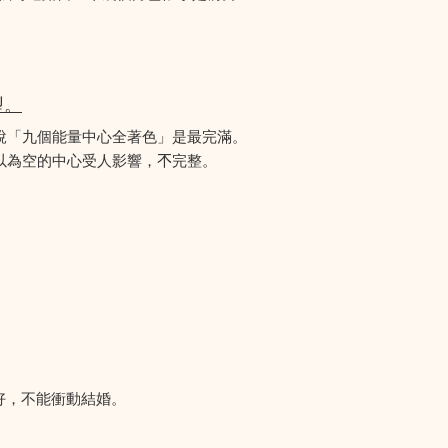
型。
說「九個能量中心全著色」是最完滿。
為空的中心受人影響，𣎴完整。
好，不能衝動結婚。