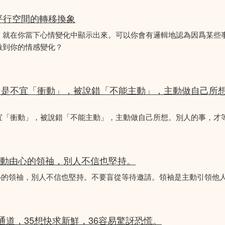
平行空間的轉移換象
，就在你當下心情變化中顯示出來。可以你會有邏輯地認為因爲某些
激到你的情感變化？
，是不宜「衝動」，被說錯「不能主動」，主動做自己所
宜「衝動」，被說錯「不能主動」，主動做自己所想。別人的事，才
是主動由心的領䄂，別人不信也堅持。
動由心的領䄂，別人不信也堅持。不要盲從等待邀請。領袖是主動引領他
常通道，35想快求新鮮，36容易驚訝恐慌。