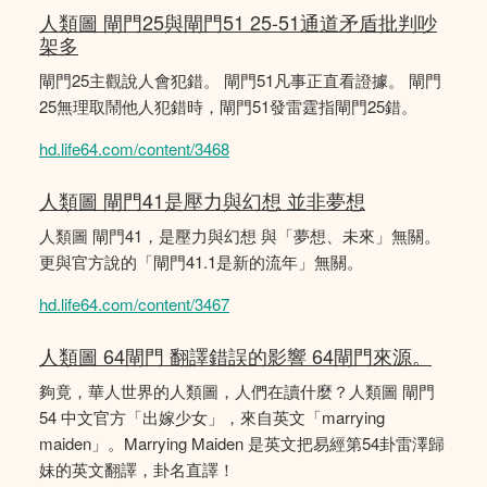
人類圖 閘門25與閘門51 25-51通道矛盾批判吵
架多
閘門25主觀說人會犯錯。 閘門51凡事正直看證據。 閘門
25無理取鬧他人犯錯時，閘門51發雷霆指閘門25錯。
hd.life64.com/content/3468
人類圖 閘門41是壓力與幻想 並非夢想
人類圖 閘門41，是壓力與幻想 與「夢想、未來」無關。
更與官方說的「閘門41.1是新的流年」無關。
hd.life64.com/content/3467
人類圖 64閘門 翻譯錯誤的影響 64閘門來源。
夠竟，華人世界的人類圖，人們在讀什麼？人類圖 閘門
54 中文官方「出嫁少女」，來自英文「marrying
maiden」。Marrying Maiden 是英文把易經第54卦雷澤歸
妹的英文翻譯，卦名直譯！