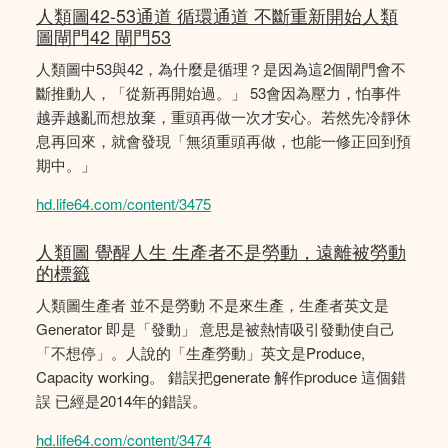
人類圖42-53通道 循環通道 不斷重新開始人類
圖閘門42 閘門53
人類圖中53與42，為什麼是循理？是因為這2個閘門會不
斷推動人，「從新再開始過。」 53會因為壓力，怕事件
越弄越亂而想放棄，重頭再做一次才安心。若然先冷靜休
息再回來，就會發現「無須重頭再做，也能一修正回到預
期中。」
hd.life64.com/content/3475
人類圖 覺醒人生 生產者不是勞動，遠離被勞動
的標籤
人類圖生產者 並不是勞動 不是來生產，生產者英文是
Generator 即是「發動」 意思是被熱情吸引發動使自己
「不想停」。人說的「生產勞動」英文是Produce,
Capacity working。 錯誤把generate 解作produce 這個錯
誤 已經是2014年的錯誤。
hd.life64.com/content/3474