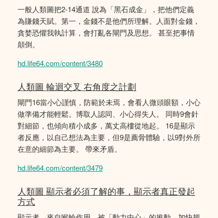
一般人類圖把2-14通道 說為「黑石成金」，把他們定義
為賺錢天賦。第一，金錢不是他們所理解。人面對金錢，
貪婪恐懼我執計算，會打亂各閘門及思想。 甚至把事情
顛倒。
hd.life64.com/content/3480
人類圖 輪迴交叉 右角度之計劃
閘門16當小心謹慎，防範於未焉，會看人微頭眼額，小心
做準備才能輕鬆。博取人認同、小心得失人。 同時9會針
對細節，也傾向積小成多，萬丈高樓從地起。 16是顯示
者反應，以自己想法為主要，但9是薦骨體驗，以9對外所
在意的細節為主要。 帶來矛盾。
hd.life64.com/content/3479
人類圖 顯示者必須了解的事，顯示者真正發起
方式
顯示者，來自喉輪作用，被「動力中心」的推動，加快把