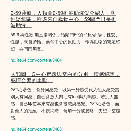
6-59通道，人類圖6-59推波助瀾愛介紹人，與
性慾無關，性慾來自薦骨中心。59閘門只是推
波助瀾。
59-6 與性欲 無直接關係，給閘門59的平反😂😂，性慾、
性趣，來自臍輪、薦骨中心的原動力，作為動物的繁殖慾
望，與閘門無關。
hd.life64.com/content/3484
人類圖，G中心定義與空白的分別，情感解讀，
感情合盤的重點。
G中心著色，會身同感受，以第一身感受代入他人感受當
別人有同感，自己會放大嚮往有feel與共鳴感。若別人無
感，自己即使本來有感也會被減淡感覺。G中心著色，面
對他人的拒絕、不接納時，會加一分被忽略、失望、空虛
感。
hd.life64.com/content/3483