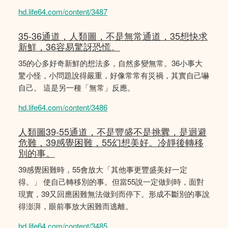
hd.life64.com/content/3487
35-36通道，人類圖，不是無常通道，35想快求
新鮮，36容易驚訝恐慌。
35的心多好奇新鮮的想法多，自然多變無常。36小事大
驚小怪，小問題說得嚴重，好像常常有災禍，其實自己嚇
自己。 這是另一種「無常」反應。
hd.life64.com/content/3486
人類圖39-55通道，不是豐盛不是挑釁，是迴避
危難，39感覺困難，55幻想美好。冷靜後轉移
別的事。
39感覺困難時，55會放大「其他事更豐盛美好一定
得。」 使自己轉移別的事。但當55說一定做到時，面對
現實，39又回應困難無法做到而停下。形成不斷別的事說
得澎湃，眼前事放大困難而逃離。
hd.life64.com/content/3485