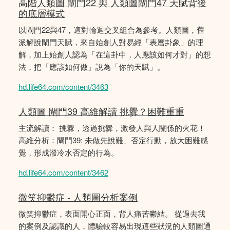
高階人類圖 閘門22 與 人類圖閘門47 天賦背後
的底層模式
以閘門22與47，這對輪迴交叉組合為參考。人類圖，舊
派解說閘門天賦，來自始創人對易經「表層卦象」的理
解，加上始創人認為「在這卦中，人應該如何才對」的想
法，把「應該如何做」說為「你的天賦」。
hd.life64.com/content/3463
人類圖 閘門39 高維解讀 挑釁？困難重重
主流解讀： 挑釁，透過挑釁，激發人與人關係的火花！
高維分析：閘門39: 未做先說難、否定行動，放大困難感
覺，形成潑冷水否定的行為。
hd.life64.com/content/3462
微笑抑鬱症 - 人類圖分析案例
微笑抑鬱症，表面開心正面，背人痛苦鬰結。 從過去我
的案例及認識的人，體驗較容易出現這些狀況的人類圖通