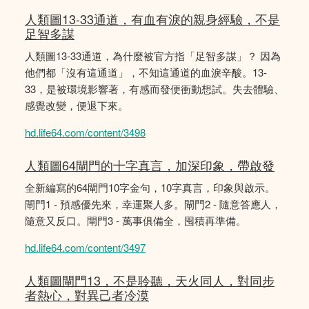
人類圖13-33通道，有血有淚的親身經驗，不是
足智多謀
人類圖13-33通道，為什麼被官方指「足智多謀」？ 因為
他們都「沒有這通道」，不知這通道的血淚辛酸。13-
33，是被環境影響著，有感而發便衝動想試。失去體驗、
感覺改變，便退下來。
hd.life64.com/content/3498
人類圖64閘門的十字真言，加深印象，帶啟發
全新編寫的64閘門10字金句，10字真言，印象與啟示。
閘門1 - 預感優先來，幸運聚人多。閘門2 - 隨意答應人，
隨意又反口。閘門3 - 萬事俱備全，囤積再準備。
hd.life64.com/content/3497
人類圖閘門13，不是聆聽，天火同人，對同步
者熱心，對異己者冷漠