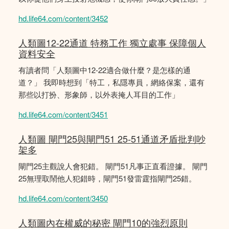
hd.life64.com/content/3452
人類圖12-22通道 特務工作 獨立處事 保障個人
資料安全
有讀者問「人類圖中12-22適合做什麼？是怎樣的通
道？」 我即時想到「特工，私隱專員，網絡保案，還有
那些以打扮、形象師，以外表掩人耳目的工作」
hd.life64.com/content/3451
人類圖 閘門25與閘門51 25-51通道矛盾批判吵
架多
閘門25主觀說人會犯錯。 閘門51凡事正直看證據。 閘門
25無理取鬧他人犯錯時，閘門51發雷霆指閘門25錯。
hd.life64.com/content/3450
人類圖內在權威的秘密 閘門10的強烈原則