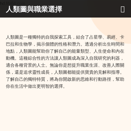
hd.life64.com
人類圖與職業選擇
人類圖是一種獨特的自我探索工具，結合了占星學、易經、卡
巴拉和生物學，揭示個體的性格和潛力。透過分析出生時間和
地點，人類圖能幫助你了解自己的能量類型、人生使命和內在
動機。這種綜合性的方法讓人類圖成為深入自我研究的利器，
適合各種背景的人士。無論你是想提升職業生涯、改善人際關
係，還是追求靈性成長，人類圖都能提供寶貴的見解和指導。
了解自己的獨特特質，將為你開啟新的思維和行動路徑，幫助
你在生活中做出更明智的選擇。