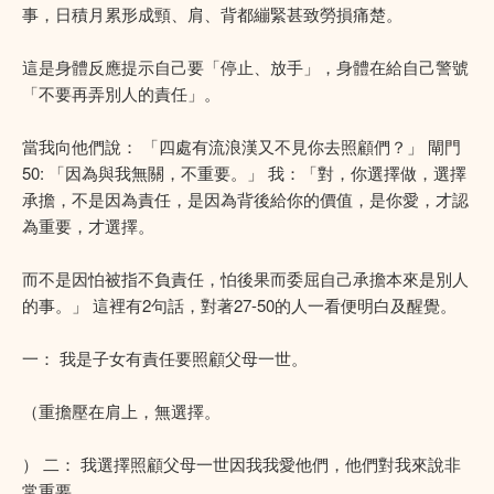
事，日積月累形成頸、肩、背都繃緊甚致勞損痛楚。
這是身體反應提示自己要「停止、放手」，身體在給自己警號
「不要再弄別人的責任」。
當我向他們說： 「四處有流浪漢又不見你去照顧們？」 閘門
50: 「因為與我無關，不重要。」 我：「對，你選擇做，選擇
承擔，不是因為責任，是因為背後給你的價值，是你愛，才認
為重要，才選擇。
而不是因怕被指不負責任，怕後果而委屈自己承擔本來是別人
的事。」 這裡有2句話，對著27-50的人一看便明白及醒覺。
一： 我是子女有責任要照顧父母一世。
（重擔壓在肩上，無選擇。
） 二： 我選擇照顧父母一世因我我愛他們，他們對我來說非
常重要。