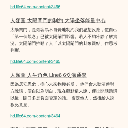
hd.life64.com/content/3466
人類圖 太陽閘門的制約 大陽坐落能量中心
太陽閘門，是最容易不自覺地制約我們思想反應，使自己
「第一個觀念」已被太陽閘門影響。若人不夠冷靜了解實
況。太陽閘門推動了人「以太陽閘門的卦象觀點」作思考
判斷。
hd.life64.com/content/3465
人類圖 人生角色 Line6 6爻溝通學
因為居安思危，擔心未來物極必反， 他們會未聽清楚對
方說話，便自以為明白，現在觀點還未說，便扯開話題講
以後，開口多是負面否定的話。 否定他人，然後給人說
教比意見。
hd.life64.com/content/3464