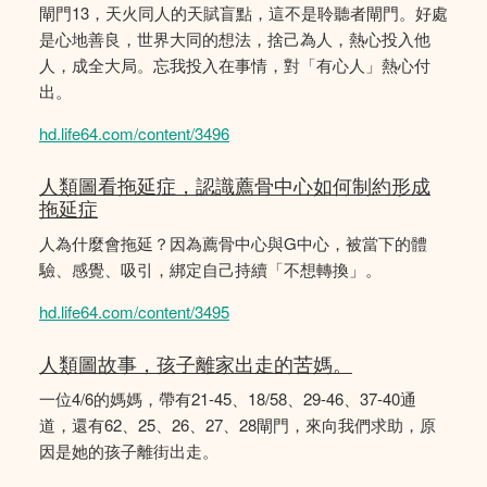
閘門13，天火同人的天賦盲點，這不是聆聽者閘門。好處
是心地善良，世界大同的想法，捨己為人，熱心投入他
人，成全大局。忘我投入在事情，對「有心人」熱心付
出。
hd.life64.com/content/3496
人類圖看拖延症，認識薦骨中心如何制約形成
拖延症
人為什麼會拖延？因為薦骨中心與G中心，被當下的體
驗、感覺、吸引，綁定自己持續「不想轉換」。
hd.life64.com/content/3495
人類圖故事，孩子離家出走的苦媽。
一位4/6的媽媽，帶有21-45、18/58、29-46、37-40通
道，還有62、25、26、27、28閘門，來向我們求助，原
因是她的孩子離街出走。