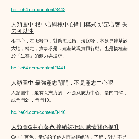
hd.life64.com/content/3442
人類圖中 根中心與根中心閘門模式 綁定心智 失
去可以性
根中心，在脈輪中，對應海底輪。海底輪，本意是建基於
大地，穩定，實事求是，建基於現實而行動。也是物種基
於「生存」的動力與追求。
hd.life64.com/content/3441
人類圖中 最強意志閘門，不是意志中心呢
人類圖中，最有意志力的，不是意志力中心。是閘門60，
或閘門21，閘門10。
hd.life64.com/content/3440
人類圖G中心著色 接納被拒絕 感情關係提升
G中心著色，當你給予他人而被拒絕時，了解，對方不是