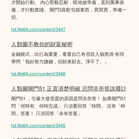
才開始行動。 內心堅毅忍耐，暗地做準備，直到萬事俱
備，才行動實踐。 閘門3喜歡屯積東西，買買買，準備一
切。
hd.life64.com/content/3447
人類圖不教你的財富秘密
金錢模式，比行為重要，看看自己有否跌入個黑洞 有同
學問「我好努力賺錢，但財來財去。淨不了。」
hd.life64.com/content/3446
人類圖閘門51 正直清楚明確 忌問非所答說廢計
閘門51 ，引爆大發雷霆的原因是問非所答！ 如果閘門51
問「何時有、何時完成」 只須要回答「時間」 沒有「時
間」答案！ 只須回答「未有答案」
hd.life64.com/content/3445