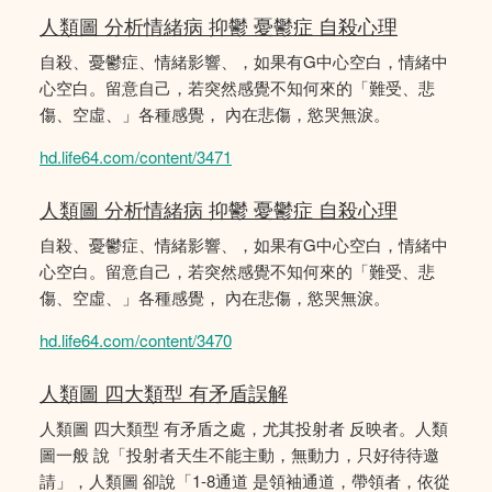
人類圖 分析情緒病 抑鬱 憂鬱症 自殺心理
自殺、憂鬱症、情緒影響、，如果有G中心空白，情緒中
心空白。留意自己，若突然感覺不知何來的「難受、悲
傷、空虛、」各種感覺， 內在悲傷，慾哭無淚。
hd.life64.com/content/3471
人類圖 分析情緒病 抑鬱 憂鬱症 自殺心理
自殺、憂鬱症、情緒影響、，如果有G中心空白，情緒中
心空白。留意自己，若突然感覺不知何來的「難受、悲
傷、空虛、」各種感覺， 內在悲傷，慾哭無淚。
hd.life64.com/content/3470
人類圖 四大類型 有矛盾誤解
人類圖 四大類型 有矛盾之處，尤其投射者 反映者。人類
圖一般 說「投射者天生不能主動，無動力，只好待待邀
請」，人類圖 卻說「1-8通道 是領袖通道，帶領者，依從