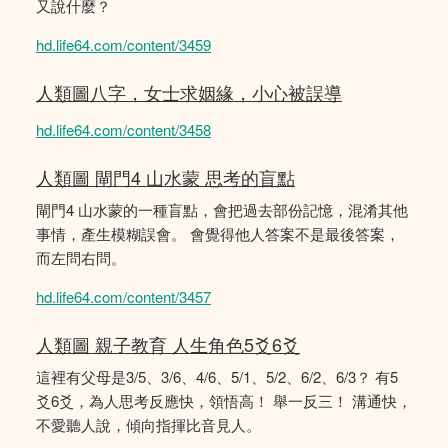
又說什麼？
hd.life64.com/content/3459
人類圖八字，女士求姻緣，小心被誤導
hd.life64.com/content/3458
人類圖 閘門4 山水蒙 思考的盲點
閘門4 山水蒙的一種盲點，會把過去部份記憶，混淆其他
事情，產生模糊誤會。 會覺得他人答案不是最後答案，
而左問右問。
hd.life64.com/content/3457
人類圖 親子教育 人生角色5爻6爻
這裡有父母是3/5、3/6、4/6、5/1、5/2、6/2、6/3？ 有5
爻6爻，為人思考反應快，領悟高！ 舉一反三！ 溝通快，
不愛聽人說，傾向指揮比音見人。