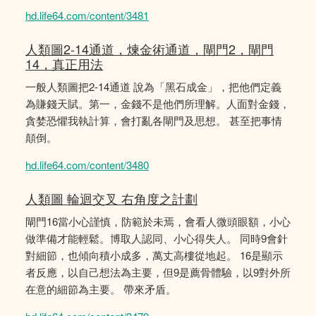
hd.life64.com/content/3481
人類圖2-14通道，煉金術通道，閘門2，閘門
14，真正用法
一般人類圖把2-14通道 說為「黑石成金」，把他們定義
為賺錢天賦。第一，金錢不是他們所理解。人面對金錢，
貪婪恐懼我執計算，會打亂各閘門及思想。 甚至把事情
顛倒。
hd.life64.com/content/3480
人類圖 輪迴交叉 右角度之計劃
閘門16當小心謹慎，防範於未焉，會看人微頭眼額，小心
做準備才能輕鬆。博取人認同、小心得失人。 同時9會針
對細節，也傾向積小成多，萬丈高樓從地起。 16是顯示
者反應，以自己想法為主要，但9是薦骨體驗，以9對外所
在意的細節為主要。 帶來矛盾。