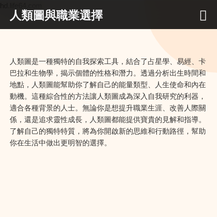
hd.life64.com
人類圖與職業選擇
人類圖是一種獨特的自我探索工具，結合了占星學、易經、卡
巴拉和生物學，揭示個體的性格和潛力。透過分析出生時間和
地點，人類圖能幫助你了解自己的能量類型、人生使命和內在
動機。這種綜合性的方法讓人類圖成為深入自我研究的利器，
適合各種背景的人士。無論你是想提升職業生涯、改善人際關
係，還是追求靈性成長，人類圖都能提供寶貴的見解和指導。
了解自己的獨特特質，將為你開啟新的思維和行動路徑，幫助
你在生活中做出更明智的選擇。