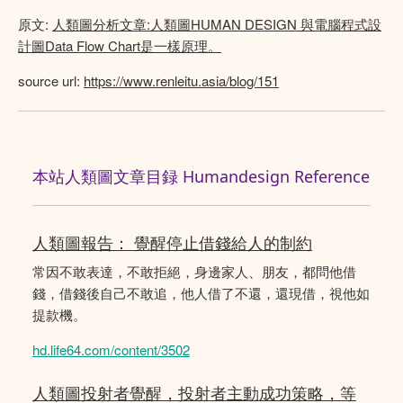
原文:
人類圖分析文章:人類圖HUMAN DESIGN 與電腦程式設
計圖Data Flow Chart是一樣原理。
source url:
https://www.renleitu.asia/blog/151
本站人類圖文章目録 Humandesign Reference
人類圖報告： 覺醒停止借錢給人的制約
常因不敢表達，不敢拒絕，身邊家人、朋友，都問他借
錢，借錢後自己不敢追，他人借了不還，還現借，視他如
提款機。
hd.life64.com/content/3502
人類圖投射者覺醒，投射者主動成功策略，等