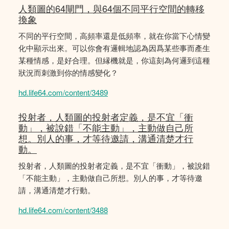
人類圖的64閘門，與64個不同平行空間的轉移
換象
不同的平行空間，高頻率還是低頻率，就在你當下心情變
化中顯示出來。可以你會有邏輯地認為因爲某些事而產生
某種情感，是好合理。但縁機就是，你這刻為何邏到這種
狀況而刺激到你的情感變化？
hd.life64.com/content/3489
投射者，人類圖的投射者定義，是不宜「衝
動」，被說錯「不能主動」，主動做自己所
想。別人的事，才等待邀請，溝通清楚才行
動。
投射者，人類圖的投射者定義，是不宜「衝動」，被說錯
「不能主動」，主動做自己所想。別人的事，才等待邀
請，溝通清楚才行動。
hd.life64.com/content/3488