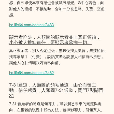
感，自己即使本來有感也會被減淡感覺。G中心著色，面
對他人的拒絕、不接納時，會加一分被忽略、失望、空虛
感。
hd.life64.com/content/3483
顯示者陷阱，人類圖的顯示者並非真正領袖，
小心被人推卸責任，要顯示者承擔一切。
真正顯示者，別人否定也做，無錢便找人集資，無技術便
找專家幫手（付費），說話實際地說服人相信自己所想，
讓他人心甘情願跟著自己向前。
hd.life64.com/content/3482
7-31通道，人類圖的領袖通道，由心而發主
動，信任感覺，人類圖7-31通道，閘門7與閘門
31
7-31 創始者的通道是領導力，可以洞悉未來的潮流與走
向，在複雜的現況中找出方法，發揮影響力，引領眾人。