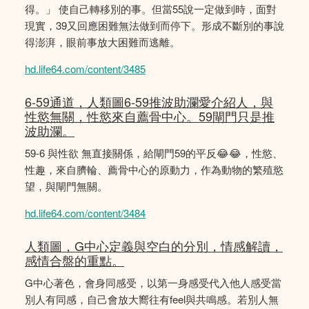
得。」 使自己轉移別的事。但當55說一定做到時，面對
現實，39又回應困難無法做到而停下。形成不斷別的事說
得澎湃，眼前事放大困難而逃離。
hd.life64.com/content/3485
6-59通道，人類圖6-59推波助瀾愛介紹人，與
性慾無關，性慾來自薦骨中心。59閘門只是推
波助瀾。
59-6 與性欲 無直接關係，給閘門59的平反😂😂，性慾、
性趣，來自臍輪、薦骨中心的原動力，作為動物的繁殖慾
望，與閘門無關。
hd.life64.com/content/3484
人類圖，G中心定義與空白的分別，情感解讀，
感情合盤的重點。
G中心著色，會身同感受，以第一身感受代入他人感受當
別人有同感，自己會放大嚮往有feel與共鳴感。若別人無