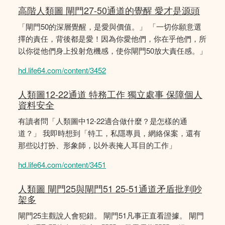
高階人類圖 閘門27-50通道的覺醒 愛才是源頭
「閘門50的深層覺醒，是愛與價值。」 「一切你願意選
擇的責任，背後都是愛！因為你愛他們，你在乎他們，所
以你從他們身上投射危機感，使你閘門50放大責任感。」
hd.life64.com/content/3452
人類圖12-22通道 特務工作 獨立處事 保障個人
資料安全
有讀者問「人類圖中12-22適合做什麼？是怎樣的通
道？」 我即時想到「特工，私隱專員，網絡保案，還有
那些以打扮、形象師，以外表掩人耳目的工作」
hd.life64.com/content/3451
人類圖 閘門25與閘門51 25-51通道矛盾批判吵
架多
閘門25主觀說人會犯錯。 閘門51凡事正直看證據。 閘門