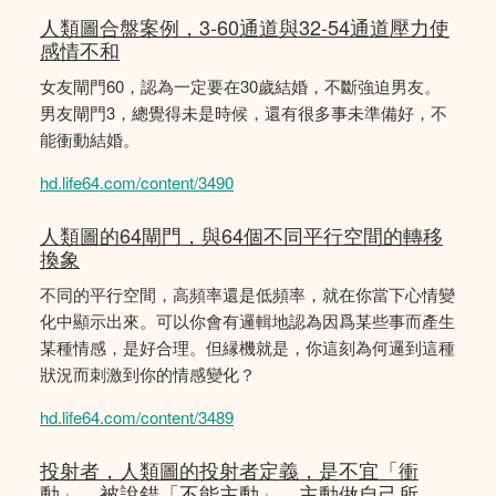
人類圖合盤案例，3-60通道與32-54通道壓力使
感情不和
女友閘門60，認為一定要在30歲結婚，不斷強迫男友。
男友閘門3，總覺得未是時候，還有很多事未準備好，不
能衝動結婚。
hd.life64.com/content/3490
人類圖的64閘門，與64個不同平行空間的轉移
換象
不同的平行空間，高頻率還是低頻率，就在你當下心情變
化中顯示出來。可以你會有邏輯地認為因爲某些事而產生
某種情感，是好合理。但縁機就是，你這刻為何邏到這種
狀況而刺激到你的情感變化？
hd.life64.com/content/3489
投射者，人類圖的投射者定義，是不宜「衝
動」，被說錯「不能主動」，主動做自己所