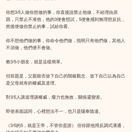
你想3/5人做你想做的事，你直接說禁止他做，不給理由原
因，只禁止不准他，他的3便會想試，5便會感到無理想反抗，
然後便做你禁止的事，試給你看。
你不想他們做的事，你命令他們做，指明只有他們做，其他人
不須做，他們便不會做。
教3/5小朋友，就是這樣簡單。
但前題是，父親能否放下自己的階級觀念、放下自己以為自己
是父母就有的權威及道理。
對3/5人講道理講權威，廢力也無效，關係還變差。
即使表面認同，心裡想法不一，也只是陽奉陰違。
（3/5的5，就是王帝，不管你是誰） 但你跟他用反調式溝通，