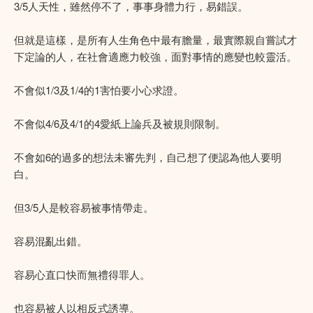
3/5人天性，雖然停不了，事事身體力行，易錯誤。
但就是這樣，是所有人生角色中最有膽量，最實際親自嘗試才
下定論的人，在社會適應力較強，面對事情的應變也較靈活。
不會似1/3及1/4的1害怕要小心求證。
不會似4/6及4/1的4愛紙上論兵及被規則限制。
不會如6的過多的想法未審先判，自己想了便認為他人要明
白。
但3/5人是較容易被事情帶走。
容易混亂出錯。
容易心直口快而無禮得罪人。
也容易被人以相反式誘導。