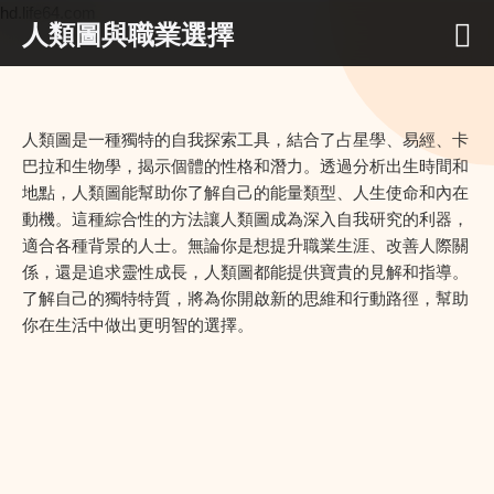
hd.life64.com
人類圖與職業選擇
人類圖是一種獨特的自我探索工具，結合了占星學、易經、卡
巴拉和生物學，揭示個體的性格和潛力。透過分析出生時間和
地點，人類圖能幫助你了解自己的能量類型、人生使命和內在
動機。這種綜合性的方法讓人類圖成為深入自我研究的利器，
適合各種背景的人士。無論你是想提升職業生涯、改善人際關
係，還是追求靈性成長，人類圖都能提供寶貴的見解和指導。
了解自己的獨特特質，將為你開啟新的思維和行動路徑，幫助
你在生活中做出更明智的選擇。