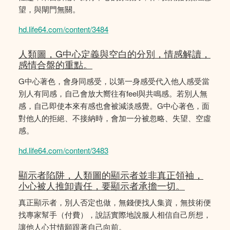
望，與閘門無關。
hd.life64.com/content/3484
人類圖，G中心定義與空白的分別，情感解讀，
感情合盤的重點。
G中心著色，會身同感受，以第一身感受代入他人感受當
別人有同感，自己會放大嚮往有feel與共鳴感。若別人無
感，自己即使本來有感也會被減淡感覺。G中心著色，面
對他人的拒絕、不接納時，會加一分被忽略、失望、空虛
感。
hd.life64.com/content/3483
顯示者陷阱，人類圖的顯示者並非真正領袖，
小心被人推卸責任，要顯示者承擔一切。
真正顯示者，別人否定也做，無錢便找人集資，無技術便
找專家幫手（付費），說話實際地說服人相信自己所想，
讓他人心甘情願跟著自己向前。