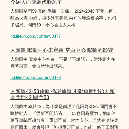
介紹人而成為代罪羔羊
人類圖閘門59 真的 學懂「自保」 2024-2043 下元九運，
離為火 離中虛，很多外表美麗 內裡敗壞爛爆的事，也很
多騙局。閘門59，小心被推入人禍。
hd.life64.com/content/3477
人類圖 喉嚨中心未定義 空白中心 喉輪的影響
人類圖中 喉輪中心空白，不是「不說話」，當注意力在
看著東西，會自然說出話來。
hd.life64.com/content/3476
人類圖42-53通道 循環通道 不斷重新開始人類
圖閘門42 閘門53
人類圖中53與42，為什麼是循理？是因為這2個閘門會不
斷推動人，「從新再開始過。」 53會因為壓力，怕事件
越弄越亂而想放棄，重頭再做一次才安心。若然先冷靜休
息再回來，就會發現「無須重頭再做，也能一修正回到預