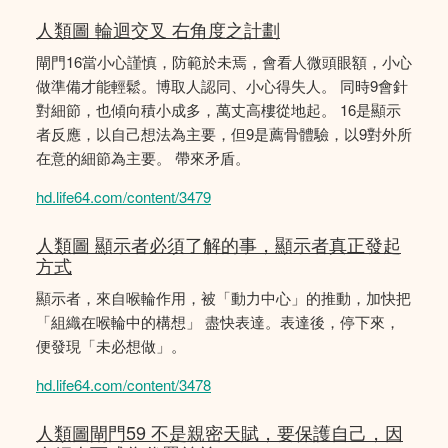
人類圖 輪迴交叉 右角度之計劃
閘門16當小心謹慎，防範於未焉，會看人微頭眼額，小心
做準備才能輕鬆。博取人認同、小心得失人。 同時9會針
對細節，也傾向積小成多，萬丈高樓從地起。 16是顯示
者反應，以自己想法為主要，但9是薦骨體驗，以9對外所
在意的細節為主要。 帶來矛盾。
hd.life64.com/content/3479
人類圖 顯示者必須了解的事，顯示者真正發起
方式
顯示者，來自喉輪作用，被「動力中心」的推動，加快把
「組織在喉輪中的構想」 盡快表達。表達後，停下來，
便發現「未必想做」。
hd.life64.com/content/3478
人類圖閘門59 不是親密天賦，要保護自己，因