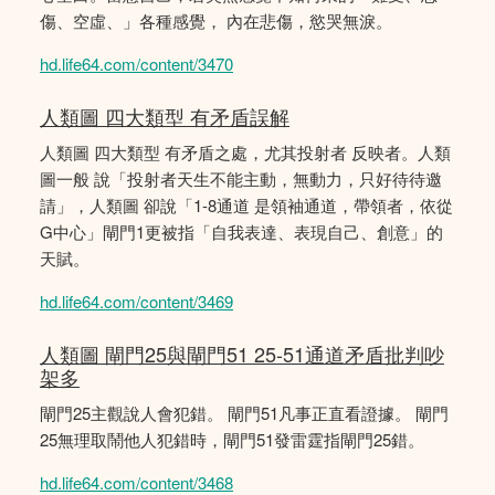
傷、空虛、」各種感覺， 內在悲傷，慾哭無淚。
hd.life64.com/content/3470
人類圖 四大類型 有矛盾誤解
人類圖 四大類型 有矛盾之處，尤其投射者 反映者。人類
圖一般 說「投射者天生不能主動，無動力，只好待待邀
請」，人類圖 卻說「1-8通道 是領袖通道，帶領者，依從
G中心」閘門1更被指「自我表達、表現自己、創意」的
天賦。
hd.life64.com/content/3469
人類圖 閘門25與閘門51 25-51通道矛盾批判吵
架多
閘門25主觀說人會犯錯。 閘門51凡事正直看證據。 閘門
25無理取鬧他人犯錯時，閘門51發雷霆指閘門25錯。
hd.life64.com/content/3468