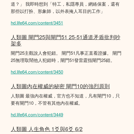
道？」 我即時想到「特工，私隱專員，網絡保案，還有
那些以打扮、形象師，以外表掩人耳目的工作」
hd.life64.com/content/3451
人類圖 閘門25與閘門51 25-51通道矛盾批判吵
架多
閘門25主觀說人會犯錯。 閘門51凡事正直看證據。 閘門
25無理取鬧他人犯錯時，閘門51發雷霆指閘門25錯。
hd.life64.com/content/3450
人類圖內在權威的秘密 閘門10的強烈原則
人類圖 最強內在權威，官方也不知道，凡有閘門10，只
要有閘門10，不管有其他內在權威。
hd.life64.com/content/3449
人類圖 人生角色 1爻與6爻 6/2