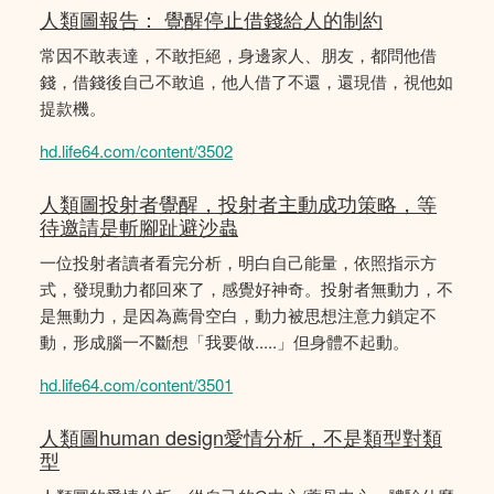
人類圖報告： 覺醒停止借錢給人的制約
常因不敢表達，不敢拒絕，身邊家人、朋友，都問他借
錢，借錢後自己不敢追，他人借了不還，還現借，視他如
提款機。
hd.life64.com/content/3502
人類圖投射者覺醒，投射者主動成功策略，等
待邀請是斬腳趾避沙蟲
一位投射者讀者看完分析，明白自己能量，依照指示方
式，發現動力都回來了，感覺好神奇。投射者無動力，不
是無動力，是因為薦骨空白，動力被思想注意力鎖定不
動，形成腦一不斷想「我要做.....」但身體不起動。
hd.life64.com/content/3501
人類圖human design愛情分析，不是類型對類
型