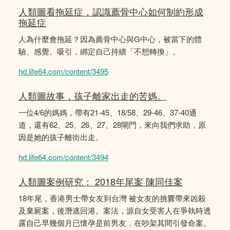
人類圖看拖延症，認識薦骨中心如何制約形成
拖延症
人為什麼會拖延？因為薦骨中心與G中心，被當下的體
驗、感覺、吸引，綁定自己持續「不想轉換」。
hd.life64.com/content/3495
人類圖故事，孩子離家出走的苦媽。
一位4/6的媽媽，帶有21-45、18/58、29-46、37-40通
道，還有62、25、26、27、28閘門，來向我們求助，原
因是她的孩子離街出走。
hd.life64.com/content/3494
人類圖案例研究： 2018年尾案 陳同佳案
18年尾，香港男士帶女友到台灣 被女友的挑釁帶來凶殺
及棄屍案，後潛逃回港。案法，源自女受害人在爭執時透
露自己早幾個月已懷孕是前男友，在吵架其間引發命案。