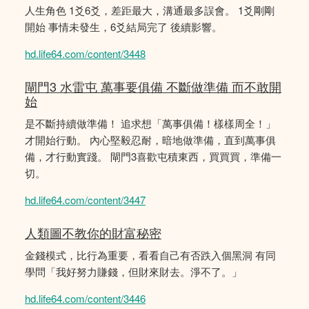
人生角色 1爻6爻，差距最大，溝通最多誤會。 1爻剛剛
開始 事情未發生，6爻結局完了 後續影響。
hd.life64.com/content/3448
閘門3 水雷屯 萬事要俱備 不斷做準備 而不敢開
始
是不斷持續做準備！ 追求想「萬事俱備！樣樣周全！」
才開始行動。 內心堅毅忍耐，暗地做準備，直到萬事俱
備，才行動實踐。 閘門3喜歡屯積東西，買買買，準備一
切。
hd.life64.com/content/3447
人類圖不教你的財富秘密
金錢模式，比行為重要，看看自己有否跌入個黑洞 有同
學問「我好努力賺錢，但財來財去。淨不了。」
hd.life64.com/content/3446