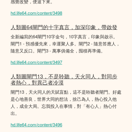
感覺改變，便退下來。
hd.life64.com/content/3498
人類圖64閘門的十字真言，加深印象，帶啟發
全新編寫的64閘門10字金句，10字真言，印象與啟示。
閘門1 - 預感優先來，幸運聚人多。閘門2 - 隨意答應人，
隨意又反口。閘門3 - 萬事俱備全，囤積再準備。
hd.life64.com/content/3497
人類圖閘門13，不是聆聽，天火同人，對同步
者熱心，對異己者冷漠
閘門13，天火同人的天賦盲點，這不是聆聽者閘門。好處
是心地善良，世界大同的想法，捨己為人，熱心投入他
人，成全大局。忘我投入在事情，對「有心人」熱心付
出。
hd.life64.com/content/3496