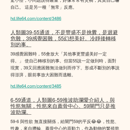
自己。 這是另一種「無常」反應。
hd.life64.com/content/3486
人類圖39-55通道，不是豐盛不是挑釁，是迴避
危難，39感覺困難，55幻想美好。冷靜後轉移
別的事。
39感覺困難時，55會放大「其他事更豐盛美好一定
得。」 使自己轉移別的事。但當55說一定做到時，面對
現實，39又回應困難無法做到而停下。形成不斷別的事說
得澎湃，眼前事放大困難而逃離。
hd.life64.com/content/3485
6-59通道，人類圖6-59推波助瀾愛介紹人，與
性慾無關，性慾來自薦骨中心。59閘門只是推
波助瀾。
59-6 與性欲 無直接關係，給閘門59的平反😂😂，性慾、
性趣，來自臍輪、薦骨中心的原動力，作為動物的繁殖慾