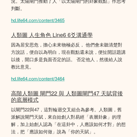
況。太陽閘門推動了人「以太陽閘門的卦象觀點」作思考
判斷。
hd.life64.com/content/3465
人類圖 人生角色 Line6 6爻溝通學
因為居安思危，擔心未來物極必反， 他們會未聽清楚對
方說話，便自以為明白，現在觀點還未說，便扯開話題講
以後，開口多是負面否定的話。 否定他人，然後給人說
教比意見。
hd.life64.com/content/3464
高階人類圖 閘門22 與 人類圖閘門47 天賦背後
的底層模式
以閘門22與47，這對輪迴交叉組合為參考。人類圖，舊
派解說閘門天賦，來自始創人對易經「表層卦象」的理
解，加上始創人認為「在這卦中，人應該如何才對」的想
法，把「應該如何做」說為「你的天賦」。