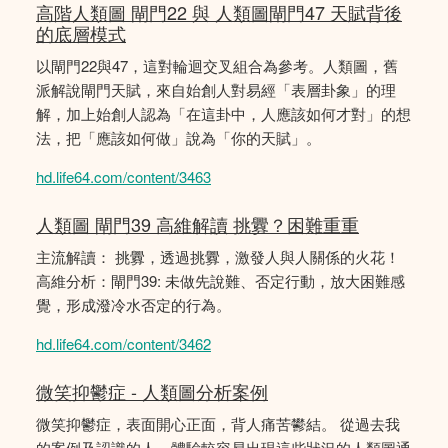
高階人類圖 閘門22 與 人類圖閘門47 天賦背後
的底層模式
以閘門22與47，這對輪迴交叉組合為參考。人類圖，舊
派解說閘門天賦，來自始創人對易經「表層卦象」的理
解，加上始創人認為「在這卦中，人應該如何才對」的想
法，把「應該如何做」說為「你的天賦」。
hd.life64.com/content/3463
人類圖 閘門39 高維解讀 挑釁？困難重重
主流解讀： 挑釁，透過挑釁，激發人與人關係的火花！
高維分析：閘門39: 未做先說難、否定行動，放大困難感
覺，形成潑冷水否定的行為。
hd.life64.com/content/3462
微笑抑鬱症 - 人類圖分析案例
微笑抑鬱症，表面開心正面，背人痛苦鬰結。 從過去我
的案例及認識的人，體驗較容易出現這些狀況的人類圖通