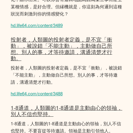
某種情感，是好合理。但縁機就是，你這刻為何邏到這種
狀況而刺激到你的情感變化？
hd.life64.com/content/3489
投射者，人類圖的投射者定義，是不宜「衝
動」，被說錯「不能主動」，主動做自己所
想。別人的事，才等待邀請，溝通清楚才行
動。
投射者，人類圖的投射者定義，是不宜「衝動」，被說錯
「不能主動」，主動做自己所想。別人的事，才等待邀
請，溝通清楚才行動。
hd.life64.com/content/3488
1-8通道，人類圖的1-8通道是主動由心的領䄂，
別人不信也堅持。
1-8通道，人類圖的1-8通道是主動由心的領䄂，別人不信
也堅持。不要盲從等待邀請。領袖是主動引領他人。