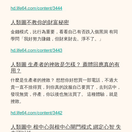
hd.life64.com/content/3444
人類圖不教你的財富秘密
金錢模式，比行為重要，看看自己有否跌入個黑洞 有同
學問「我好努力賺錢，但財來財去。淨不了。」
hd.life64.com/content/3443
人類圖 生產者的挫敗是怎樣？ 薦體回應真的有
用？
什麼是生產者的挫敗？ 想想你好想買一部電話，不過大
貴一直不捨得買，到你真的說服自己要買了，去到店中，
發現無貨，停產，你以後也無法買了。 這種體驗，就是
挫敗。
hd.life64.com/content/3442
人類圖中 根中心與根中心閘門模式 綁定心智 失