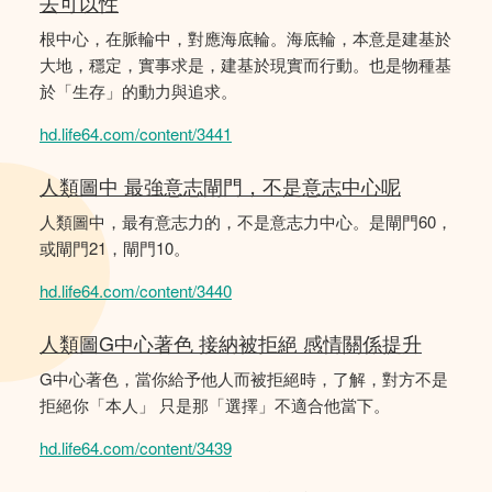
去可以性
根中心，在脈輪中，對應海底輪。海底輪，本意是建基於
大地，穩定，實事求是，建基於現實而行動。也是物種基
於「生存」的動力與追求。
hd.life64.com/content/3441
人類圖中 最強意志閘門，不是意志中心呢
人類圖中，最有意志力的，不是意志力中心。是閘門60，
或閘門21，閘門10。
hd.life64.com/content/3440
人類圖G中心著色 接納被拒絕 感情關係提升
G中心著色，當你給予他人而被拒絕時，了解，對方不是
拒絕你「本人」 只是那「選擇」不適合他當下。
hd.life64.com/content/3439