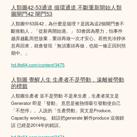
人類圖42-53通道 循環通道 不斷重新開始人類
圖閘門42 閘門53
人類圖中53與42，為什麼是循理？是因為這2個閘門會不
斷推動人，「從新再開始過。」 53會因為壓力，怕事件
越弄越亂而想放棄，重頭再做一次才安心。若然先冷靜休
息再回來，就會發現「無須重頭再做，也能一修正回到預
期中。」
hd.life64.com/content/3475
人類圖 覺醒人生 生產者不是勞動，遠離被勞動
的標籤
人類圖生產者 並不是勞動 不是來生產，生產者英文是
Generator 即是「發動」 意思是被熱情吸引發動使自己
「不想停」。人說的「生產勞動」英文是Produce,
Capacity working。 錯誤把generate 解作produce 這個錯
誤 已經是2014年的錯誤。
hd.life64.com/content/3474