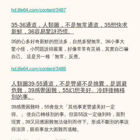
hd.life64.com/content/3487
35-36通道，人類圖，不是無常通道，35想快求
新鮮，36容易驚訝恐慌。
35的心多好奇新鮮的想法多，自然多變無常。36小事大
驚小怪，小問題說得嚴重，好像常常有災禍，其實自己嚇
自己。 這是另一種「無常」反應。
hd.life64.com/content/3486
人類圖39-55通道，不是豐盛不是挑釁，是迴避
危難，39感覺困難，55幻想美好。冷靜後轉移
別的事。
39感覺困難時，55會放大「其他事更豐盛美好一定
得。」 使自己轉移別的事。但當55說一定做到時，面對
現實，39又回應困難無法做到而停下。形成不斷別的事說
得澎湃，眼前事放大困難而逃離。