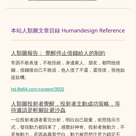
本站人類圖文章目録 Humandesign Reference
人類圖報告： 覺醒停止借錢給人的制約
常因不敢表達，不敢拒絕，身邊家人、朋友，都問他借
錢，借錢後自己不敢追，他人借了不還，還現借，視他如
提款機。
hd.life64.com/content/3502
人類圖投射者覺醒，投射者主動成功策略，等
待邀請是斬腳趾避沙蟲
一位投射者讀者看完分析，明白自己能量，依照指示方
式，發現動力都回來了，感覺好神奇。投射者無動力，不
是無動力，是因為薦骨空白，動力被思想注意力鎖定不