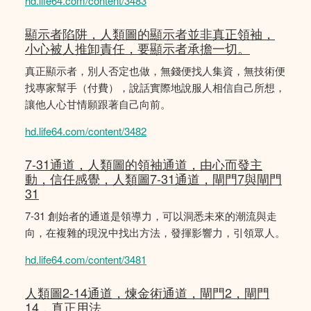
hd.life64.com/content/3483
顯示者陷阱，人類圖的顯示者並非真正領袖，
小心被人推卸責任，要顯示者承擔一切。
真正顯示者，別人否定也做，無錢便找人集資，無技術便
找專家幫手（付費），說話實際地說服人相信自己所想，
讓他人心甘情願跟著自己向前。
hd.life64.com/content/3482
7-31通道，人類圖的領袖通道，由心而發主
動，信任感覺，人類圖7-31通道，閘門7與閘門
31
7-31 創始者的通道是領導力，可以洞悉未來的潮流與走
向，在複雜的現況中找出方法，發揮影響力，引領眾人。
hd.life64.com/content/3481
人類圖2-14通道，煉金術通道，閘門2，閘門
14，真正用法