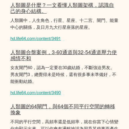
人類圖是什麼？一文看懂人類圖架構，認識自
己的身心結構。
人類圖中，人生角色，行星、星座、十二宫、閘門、能量
中心的關係，及日月九大行星座落的星座。
hd.life64.com/content/3491
人類圖合盤案例，3-60通道與32-54通道壓力使
感情不和
女友閘門60，認為一定要在30歲結婚，不斷強迫男友。
男友閘門3，總覺得未是時候，還有很多事未準備好，不
能衝動結婚。
hd.life64.com/content/3490
人類圖的64閘門，與64個不同平行空間的轉移
換象
不同的平行空間，高頻率還是低頻率，就在你當下心情變
化中顯示出來。可以你會有邏輯地認為因爲某些事而產生