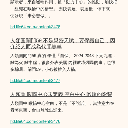
顯示者，來自喉輪作用，被「動力中心」的推動，加快把
「組織在喉輪中的構想」 盡快表達。表達後，停下來，
便發現「未必想做」。
hd.life64.com/content/3478
人類圖閘門59 不是親密天賦，要保護自己，因
介紹人而成為代罪羔羊
人類圖閘門59 真的 學懂「自保」 2024-2043 下元九運，
離為火 離中虛，很多外表美麗 內裡敗壞爛爆的事，也很
多騙局。閘門59，小心被推入人禍。
hd.life64.com/content/3477
人類圖 喉嚨中心未定義 空白中心 喉輪的影響
人類圖中 喉輪中心空白，不是「不說話」，當注意力在
看著東西，會自然說出話來。
hd.life64.com/content/3476