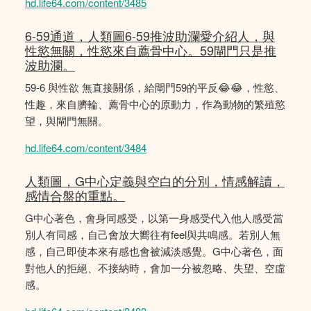
hd.life64.com/content/3485
6-59通道，人類圖6-59推波助瀾愛介紹人，與
性慾無關，性慾來自薦骨中心。59閘門只是推
波助瀾。
59-6 與性欲 無直接關係，給閘門59的平反😂😂，性慾、
性趣，來自臍輪、薦骨中心的原動力，作為動物的繁殖慾
望，與閘門無關。
hd.life64.com/content/3484
人類圖，G中心定義與空白的分別，情感解讀，
感情合盤的重點。
G中心著色，會身同感受，以第一身感受代入他人感受當
別人有同感，自己會放大嚮往有feel與共鳴感。若別人無
感，自己即使本來有感也會被減淡感覺。G中心著色，面
對他人的拒絕、不接納時，會加一分被忽略、失望、空虛
感。