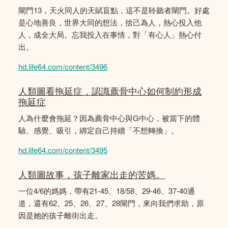
閘門13，天火同人的天賦盲點，這不是聆聽者閘門。好處
是心地善良，世界大同的想法，捨己為人，熱心投入他
人，成全大局。忘我投入在事情，對「有心人」熱心付
出。
hd.life64.com/content/3496
人類圖看拖延症，認識薦骨中心如何制約形成
拖延症
人為什麼會拖延？因為薦骨中心與G中心，被當下的體
驗、感覺、吸引，綁定自己持續「不想轉換」。
hd.life64.com/content/3495
人類圖故事，孩子離家出走的苦媽。
一位4/6的媽媽，帶有21-45、18/58、29-46、37-40通
道，還有62、25、26、27、28閘門，來向我們求助，原
因是她的孩子離街出走。