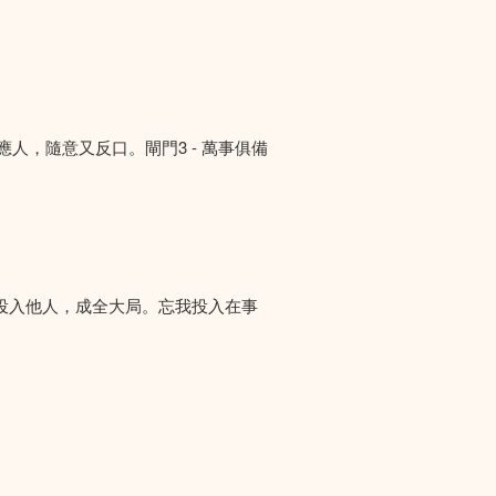
答應人，隨意又反口。閘門3 - 萬事俱備
投入他人，成全大局。忘我投入在事