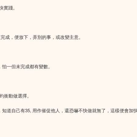
快實踐。
人完成，便放下，弄別的事，或改變主意。
快，怕一但未完成都有變數。
制約衝動做選擇。
時，知道自己有35, 用作催促他人，還恐嚇不快做就無了，這樣便會加