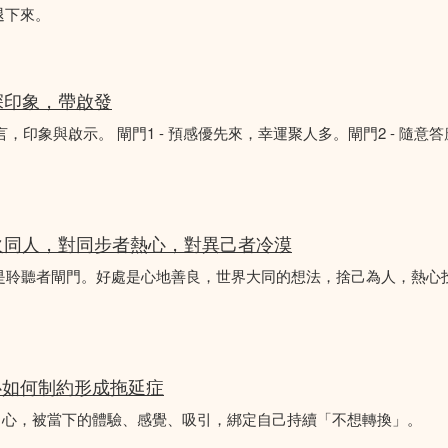
退下來。
深印象，帶啟發
言，印象與啟示。 閘門1 - 預感優先來，幸運聚人多。閘門2 - 隨意
火同人，對同步者熱心，對異己者冷漠
不是聆聽者閘門。好處是心地善良，世界大同的想法，捨己為人，熱心
心如何制約形成拖延症
中心，被當下的體驗、感覺、吸引，綁定自己持續「不想轉換」。