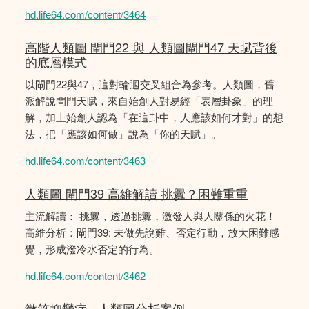
hd.life64.com/content/3464
高階人類圖 閘門22 與 人類圖閘門47 天賦背後
的底層模式
以閘門22與47，這對輪迴交叉組合為參考。人類圖，舊
派解說閘門天賦，來自始創人對易經「表層卦象」的理
解，加上始創人認為「在這卦中，人應該如何才對」的想
法，把「應該如何做」說為「你的天賦」。
hd.life64.com/content/3463
人類圖 閘門39 高維解讀 挑釁？困難重重
主流解讀： 挑釁，透過挑釁，激發人與人關係的火花！
高維分析：閘門39: 未做先說難、否定行動，放大困難感
覺，形成潑冷水否定的行為。
hd.life64.com/content/3462
微笑抑鬱症 - 人類圖分析案例