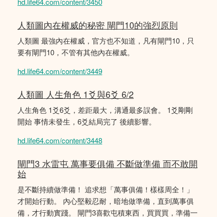
hd.life64.com/content/3450
人類圖內在權威的秘密 閘門10的強烈原則
人類圖 最強內在權威，官方也不知道，凡有閘門10，只
要有閘門10，不管有其他內在權威。
hd.life64.com/content/3449
人類圖 人生角色 1爻與6爻 6/2
人生角色 1爻6爻，差距最大，溝通最多誤會。 1爻剛剛
開始 事情未發生，6爻結局完了 後續影響。
hd.life64.com/content/3448
閘門3 水雷屯 萬事要俱備 不斷做準備 而不敢開
始
是不斷持續做準備！ 追求想「萬事俱備！樣樣周全！」
才開始行動。 內心堅毅忍耐，暗地做準備，直到萬事俱
備，才行動實踐。 閘門3喜歡屯積東西，買買買，準備一