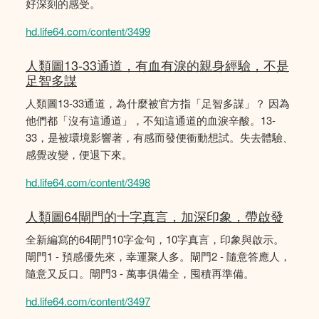
好深刻的感受。
hd.life64.com/content/3499
人類圖13-33通道，有血有淚的親身經驗，不是
足智多謀
人類圖13-33通道，為什麼被官方指「足智多謀」？ 因為
他們都「沒有這通道」，不知這通道的血淚辛酸。13-
33，是被環境影響著，有感而發便衝動想試。失去體驗、
感覺改變，便退下來。
hd.life64.com/content/3498
人類圖64閘門的十字真言，加深印象，帶啟發
全新編寫的64閘門10字金句，10字真言，印象與啟示。
閘門1 - 預感優先來，幸運聚人多。閘門2 - 隨意答應人，
隨意又反口。閘門3 - 萬事俱備全，囤積再準備。
hd.life64.com/content/3497