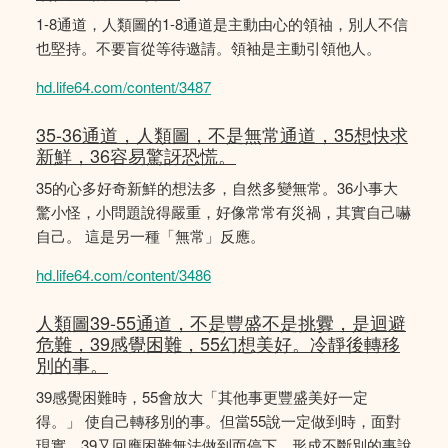
1-8通道，人類圖的1-8通道是主動由心的領䄂，別人不信
也堅持。不要盲從等待邀請。領袖是主動引領他人。
hd.life64.com/content/3487
35-36通道，人類圖，不是無常通道，35想快求
新鮮，36容易驚訝恐慌。
35的心多好奇新鮮的想法多，自然多變無常。36小事大
驚小怪，小問題說得嚴重，好像常常有災禍，其實自己嚇
自己。 這是另一種「無常」反應。
hd.life64.com/content/3486
人類圖39-55通道，不是豐盛不是挑釁，是迴避
危難，39感覺困難，55幻想美好。冷靜後轉移
別的事。
39感覺困難時，55會放大「其他事更豐盛美好一定
得。」 使自己轉移別的事。但當55說一定做到時，面對
現實，39又回應困難無法做到而停下。形成不斷別的事說