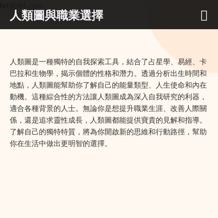
hd.life64.com
人類圖與職業選擇
人類圖是一種獨特的自我探索工具，結合了占星學、易經、卡
巴拉和生物學，揭示個體的性格和潛力。透過分析出生時間和
地點，人類圖能幫助你了解自己的能量類型、人生使命和內在
動機。這種綜合性的方法讓人類圖成為深入自我研究的利器，
適合各種背景的人士。無論你是想提升職業生涯、改善人際關
係，還是追求靈性成長，人類圖都能提供寶貴的見解和指導。
了解自己的獨特特質，將為你開啟新的思維和行動路徑，幫助
你在生活中做出更明智的選擇。