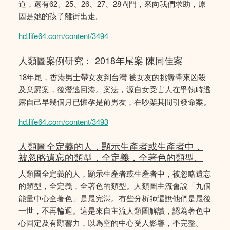
道，還有62、25、26、27、28閘門，來向我們求助，原
因是她的孩子離街出走。
hd.life64.com/content/3494
人類圖案例研究： 2018年尾案 陳同佳案
18年尾，香港男士帶女友到台灣 被女友的挑釁帶來凶殺
及棄屍案，後潛逃回港。案法，源自女受害人在爭執時透
露自己早幾個月已懷孕是前男友，在吵架其間引發命案。
hd.life64.com/content/3493
人類圖全定義的人，顯示生產者或生產者中，
被忽略遺忘的類型，全定義，全著色的類型。
人類圖全定義的人，顯示生產者或生產者中，被忽略遺忘
的類型，全定義，全著色的類型。人類圖主流會說「九個
能量中心全著色」是最完滿。有些分析師還說他們是最後
一世，不再輪迴。這是來自主流人類圖解讀，認為著色中
心固定及有顯響力，以為空的中心受人影響，𣎴完整。