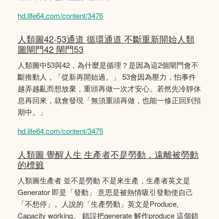
hd.life64.com/content/3476
人類圖42-53通道 循環通道 不斷重新開始人類
圖閘門42 閘門53
人類圖中53與42，為什麼是循理？是因為這2個閘門會不
斷推動人，「從新再開始過。」 53會因為壓力，怕事件
越弄越亂而想放棄，重頭再做一次才安心。若然先冷靜休
息再回來，就會發現「無須重頭再做，也能一修正回到預
期中。」
hd.life64.com/content/3475
人類圖 覺醒人生 生產者不是勞動，遠離被勞動
的標籤
人類圖生產者 並不是勞動 不是來生產，生產者英文是
Generator 即是「發動」 意思是被熱情吸引發動使自己
「不想停」。人說的「生產勞動」英文是Produce,
Capacity working。 錯誤把generate 解作produce 這個錯