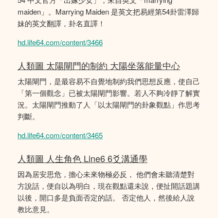
maiden」。Marrying Maiden 是英文把易經第54卦雷澤歸
妹的英文翻譯，卦名直譯！
hd.life64.com/content/3466
人類圖 太陽閘門的制約 大陽坐落能量中心
太陽閘門，是最容易不自覺地制約我們思想反應，使自己
「第一個觀念」已被太陽閘門影響。若人不夠冷靜了解實
況。太陽閘門推動了人「以太陽閘門的卦象觀點」作思考
判斷。
hd.life64.com/content/3465
人類圖 人生角色 Line6 6爻溝通學
因為居安思危，擔心未來物極必反， 他們會未聽清楚對
方說話，便自以為明白，現在觀點還未說，便扯開話題講
以後，開口多是負面否定的話。 否定他人，然後給人說
教比意見。