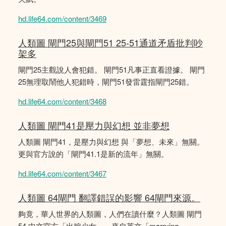
hd.life64.com/content/3469
人類圖 閘門25與閘門51 25-51通道矛盾批判吵
架多
閘門25主觀說人會犯錯。 閘門51凡事正直看證據。 閘門
25無理取鬧他人犯錯時，閘門51發雷霆指閘門25錯。
hd.life64.com/content/3468
人類圖 閘門41是壓力與幻想 並非夢想
人類圖 閘門41，是壓力與幻想 與「夢想、未來」無關。
更與官方說的「閘門41.1是新的流年」無關。
hd.life64.com/content/3467
人類圖 64閘門 翻譯錯誤的影響 64閘門來源。
夠竟，華人世界的人類圖，人們在讀什麼？人類圖 閘門
54 中文官方「出嫁少女」，來自英文「marrying