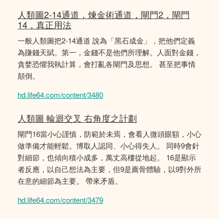
人類圖2-14通道，煉金術通道，閘門2，閘門
14，真正用法
一般人類圖把2-14通道 說為「黑石成金」，把他們定義
為賺錢天賦。第一，金錢不是他們所理解。人面對金錢，
貪婪恐懼我執計算，會打亂各閘門及思想。 甚至把事情
顛倒。
hd.life64.com/content/3480
人類圖 輪迴交叉 右角度之計劃
閘門16當小心謹慎，防範於未焉，會看人微頭眼額，小心
做準備才能輕鬆。博取人認同、小心得失人。 同時9會針
對細節，也傾向積小成多，萬丈高樓從地起。 16是顯示
者反應，以自己想法為主要，但9是薦骨體驗，以9對外所
在意的細節為主要。 帶來矛盾。
hd.life64.com/content/3479