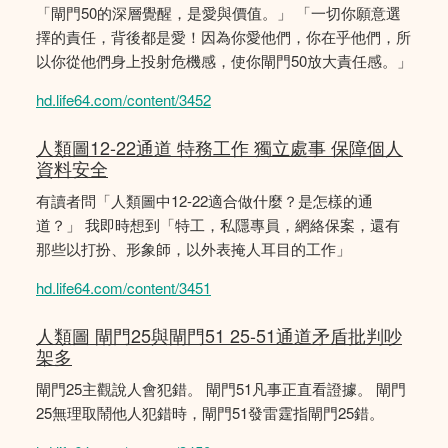
「閘門50的深層覺醒，是愛與價值。」 「一切你願意選
擇的責任，背後都是愛！因為你愛他們，你在乎他們，所
以你從他們身上投射危機感，使你閘門50放大責任感。」
hd.life64.com/content/3452
人類圖12-22通道 特務工作 獨立處事 保障個人
資料安全
有讀者問「人類圖中12-22適合做什麼？是怎樣的通
道？」 我即時想到「特工，私隱專員，網絡保案，還有
那些以打扮、形象師，以外表掩人耳目的工作」
hd.life64.com/content/3451
人類圖 閘門25與閘門51 25-51通道矛盾批判吵
架多
閘門25主觀說人會犯錯。 閘門51凡事正直看證據。 閘門
25無理取鬧他人犯錯時，閘門51發雷霆指閘門25錯。