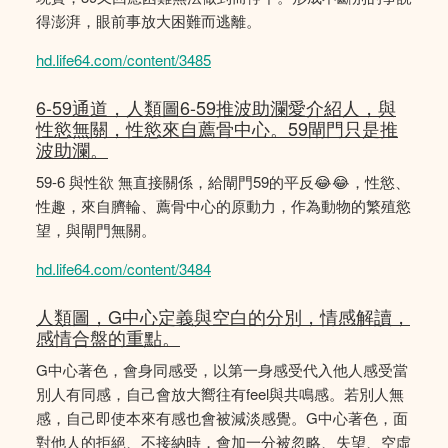
得澎湃，眼前事放大困難而逃離。
hd.life64.com/content/3485
6-59通道，人類圖6-59推波助瀾愛介紹人，與
性慾無關，性慾來自薦骨中心。59閘門只是推
波助瀾。
59-6 與性欲 無直接關係，給閘門59的平反😂😂，性慾、
性趣，來自臍輪、薦骨中心的原動力，作為動物的繁殖慾
望，與閘門無關。
hd.life64.com/content/3484
人類圖，G中心定義與空白的分別，情感解讀，
感情合盤的重點。
G中心著色，會身同感受，以第一身感受代入他人感受當
別人有同感，自己會放大嚮往有feel與共鳴感。若別人無
感，自己即使本來有感也會被減淡感覺。G中心著色，面
對他人的拒絕、不接納時，會加一分被忽略、失望、空虛